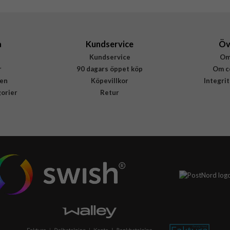
a
Kundservice
Öv
Kundservice
Om
r
90 dagars öppet köp
Om c
en
Köpevillkor
Integri
gorier
Retur