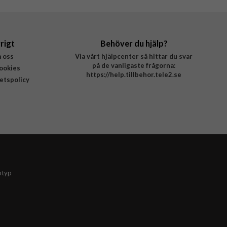
rigt
Behöver du hjälp?
 oss
Via vårt hjälpcenter så hittar du svar
på de vanligaste frågorna:
ookies
https://help.tillbehor.tele2.se
tetspolicy