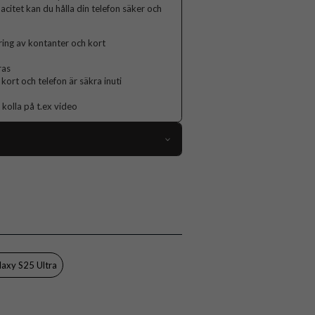
acitet kan du hålla din telefon säker och
ring av kontanter och kort
ras
kort och telefon är säkra inuti
 kolla på t.ex video
106100
Samsung Galaxy S25 Ultra
Fodral
Dragkedja, Handrem, Kortfack
Röd
axy S25 Ultra
Konstläder, Mjukplast (TPU)
CaseMe