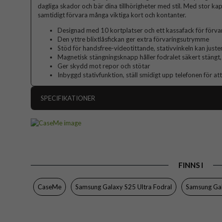
dagliga skador och bär dina tillhörigheter med stil. Med stor kap
samtidigt förvara många viktiga kort och kontanter.
Designad med 10 kortplatser och ett kassafack för förva
Den yttre blixtlåsfickan ger extra förvaringsutrymme
Stöd för handsfree-videotittande, stativvinkeln kan juste
Magnetisk stängningsknapp håller fodralet säkert stängt, 
Ger skydd mot repor och stötar
Inbyggd stativfunktion, ställ smidigt upp telefonen för att
SPECIFIKATIONER
Artikelnummer
Passar till
Produkttyp
FINNS I
Egenskaper
Färg
CaseMe
Samsung Galaxy S25 Ultra Fodral
Samsung Gal
Material
Varumärke