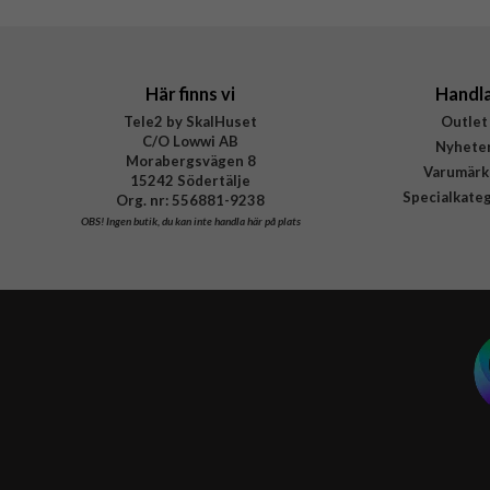
Här finns vi
Handl
Tele2 by SkalHuset
Outlet
C/O Lowwi AB
Nyhete
Morabergsvägen 8
Varumärk
15242 Södertälje
Specialkate
Org. nr: 556881-9238
OBS!
Ingen butik, du kan inte handla här på plats