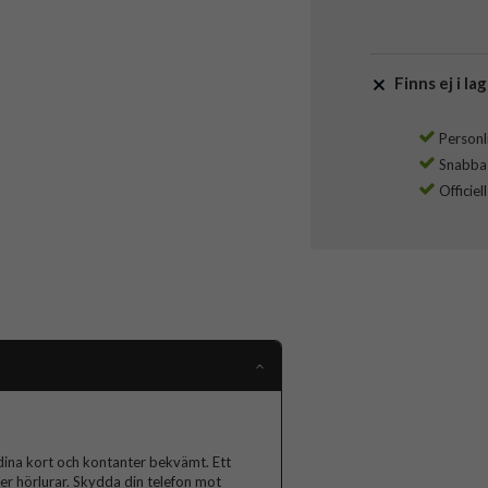
Finns ej i lag
Personli
Snabba l
Officiel
dina kort och kontanter bekvämt. Ett
ler hörlurar. Skydda din telefon mot