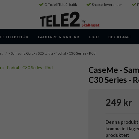
Officiell Tele2-butik
Snabba leveranser
P
TETILLBEHÖR
LADDARE & KABLAR
LJUD
BEGAGNAT
ra
/
- Samsung Galaxy S25 Ultra - Fodral - C30 Series - Röd
CaseMe - Sams
C30 Series - 
249 kr
Denna produkt 
komma in i lage
produkter: