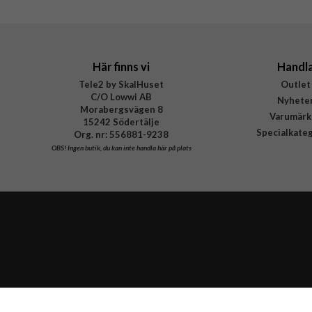
Tillverkarens art nr
EAN
Här finns vi
Handl
Tele2 by SkalHuset
Outlet
C/O Lowwi AB
Nyhete
Morabergsvägen 8
Varumärk
15242 Södertälje
Specialkate
Org. nr: 556881-9238
OBS!
Ingen butik, du kan inte handla här på plats