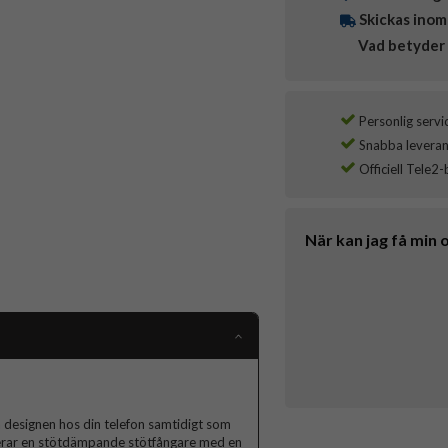
Skickas inom
Vad betyder 
Personlig servi
Snabba leverans
Officiell Tele2-
När kan jag få min 
a designen hos din telefon samtidigt som
nerar en stötdämpande stötfångare med en