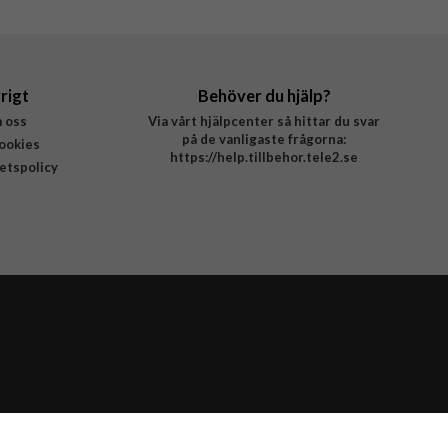
rigt
Behöver du hjälp?
 oss
Via vårt hjälpcenter så hittar du svar
på de vanligaste frågorna:
ookies
https://help.tillbehor.tele2.se
tetspolicy