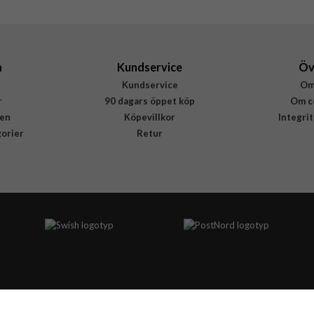
ACS08985
8809971238168
a
Kundservice
Öv
Kundservice
Om
r
90 dagars öppet köp
Om c
en
Köpevillkor
Integri
gorier
Retur