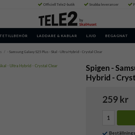
Officiell Tele2-butik
Snabba leveranser
P
TETILLBEHÖR
LADDARE & KABLAR
LJUD
BEGAGNAT
us
/
- Samsung Galaxy S25 Plus - Skal - Ultra Hybrid - Crystal Clear
Spigen - Samsu
Hybrid - Cryst
259 kr
Beställning