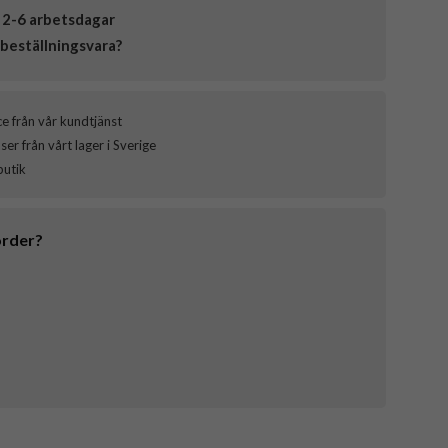
 2-6 arbetsdagar
beställningsvara?
ce från vår kundtjänst
er från vårt lager i Sverige
butik
order?