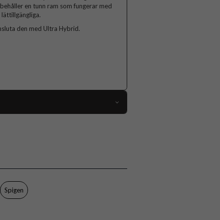
bibehåller en tunn ram som fungerar med
ättillgängliga.
sluta den med Ultra Hybrid.
110021
Samsung Galaxy S25 Plus
Skal
Trådlös laddning-kompatibel
Genomskinlig
Spigen
Hårdplast (PC), Mjukplast (TPU)
Spigen