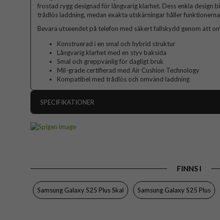
frostad rygg designad för långvarig klarhet. Dess enkla design 
trådlös laddning, medan exakta utskärningar håller funktionerna l
Bevara utseendet på telefon med säkert fallskydd genom att om
Konstruerad i en smal och hybrid struktur
Långvarig klarhet med en styv baksida
Smal och greppvänlig för dagligt bruk
Mil-grade certifierad med Air Cushion Technology
Kompatibel med trådlös och omvänd laddning
SPECIFIKATIONER
Artikelnummer
Passar till
Produkttyp
FINNS I
Egenskaper
Färg
Samsung Galaxy S25 Plus Skal
Samsung Galaxy S25 Plus
Material
Varumärke