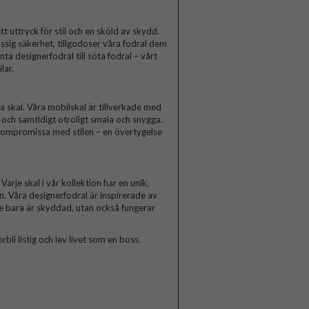
t uttryck för stil och en sköld av skydd.
ssig säkerhet, tillgodoser våra fodral dem
a designerfodral till söta fodral – vårt
lar.
skal. Våra mobilskal är tillverkade med
a och samtidigt otroligt smala och snygga.
 kompromissa med stilen – en övertygelse
arje skal i vår kollektion har en unik,
n. Våra designerfodral är inspirerade av
te bara är skyddad, utan också fungerar
rbli listig och lev livet som en boss.