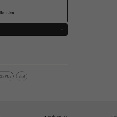
er stilen
118704
Samsung Galaxy S25 Plus
Skal
Flerfärgad
Hårdplast (PC), Mjukplast (TPU)
25 Plus
Skal
Burga
101133
4772241011331