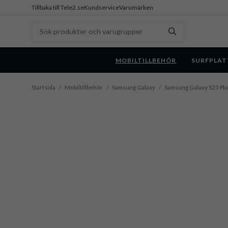
Tillbaka till Tele2.se
Kundservice
Varumärken
MOBILTILLBEHÖR
SURFPLAT
Startsida
/
Mobiltillbehör
/
Samsung Galaxy
/
Samsung Galaxy S25 Pl