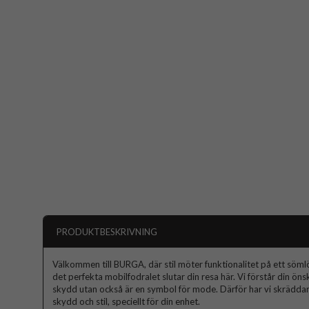
PRODUKTBESKRIVNING
Välkommen till BURGA, där stil möter funktionalitet på ett sömlös
det perfekta mobilfodralet slutar din resa här. Vi förstår din ön
skydd utan också är en symbol för mode. Därför har vi skräddars
skydd och stil, speciellt för din enhet.