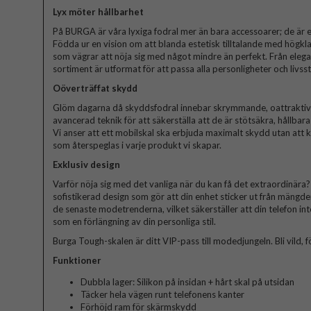
Lyx möter hållbarhet
På BURGA är våra lyxiga fodral mer än bara accessoarer; de är et
Födda ur en vision om att blanda estetisk tilltalande med högkla
som vägrar att nöja sig med något mindre än perfekt. Från elegant
sortiment är utformat för att passa alla personligheter och livssti
Oöverträffat skydd
Glöm dagarna då skyddsfodral innebar skrymmande, oattraktiva 
avancerad teknik för att säkerställa att de är stötsäkra, hållbar
Vi anser att ett mobilskal ska erbjuda maximalt skydd utan att
som återspeglas i varje produkt vi skapar.
Exklusiv design
Varför nöja sig med det vanliga när du kan få det extraordinära? V
sofistikerad design som gör att din enhet sticker ut från mängde
de senaste modetrenderna, vilket säkerställer att din telefon in
som en förlängning av din personliga stil.
Burga Tough-skalen är ditt VIP-pass till modedjungeln. Bli vild, fö
Funktioner
Dubbla lager: Silikon på insidan + hårt skal på utsidan
Täcker hela vägen runt telefonens kanter
Förhöjd ram för skärmskydd