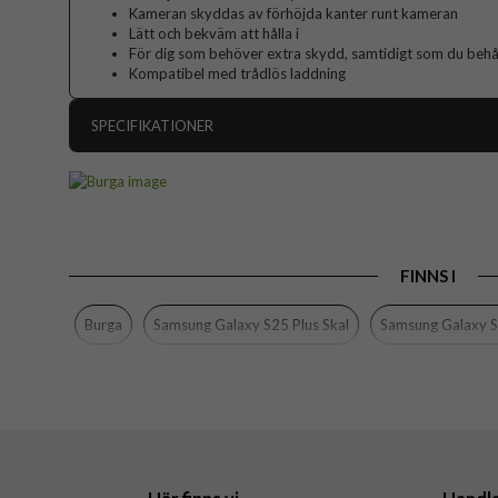
Kameran skyddas av förhöjda kanter runt kameran
Lätt och bekväm att hålla i
För dig som behöver extra skydd, samtidigt som du behåll
Kompatibel med trådlös laddning
SPECIFIKATIONER
Artikelnummer
Passar till
Produkttyp
FINNS I
Färg
Material
Burga
Samsung Galaxy S25 Plus Skal
Samsung Galaxy S
Varumärke
Tillverkarens art nr
EAN