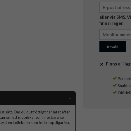
eller via SMS. 
finns i lager.
Bevaka
Finns ej i lag
Personli
Snabba l
Officiel
t sätt. Om du outtröttligt har letat efter
skan om ett mobilskal som inte bara ger
ytt en kollektion som förkroppsligar lyx,