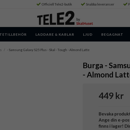
Officiell Tele2-butik
Snabba leveranser
P
TETILLBEHÖR
LADDARE & KABLAR
LJUD
BEGAGNAT
us
/
- Samsung Galaxy S25 Plus - Skal - Tough - Almond Latte
Burga - Samsu
- Almond Latt
449 kr
Bevaka produk
Ange din e-pos
finns i lager! D