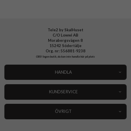
EAN
8806095867762
Tele2 by SkalHuset
C/O Lowwi AB
Morabergsvägen 8
15242 Södertälje
Org. nr: 556881-9238
OBS!
Ingen butik, du kan inte handla här på plats
HANDLA
Outlet
Nyheter
KUNDSERVICE
Varumärken
Kundservice
Specialkategorier
90 dagars öppet köp
ÖVRIGT
Köpevillkor
Om oss
Retur
Om cookies