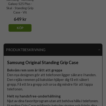
Galaxy S25 Plus -
Skal - Standing Grip
Case - Vit
649 kr
KÖP
PRODUKTBESKRIVNING
Samsung Original Standing Grip Case
Bekväm rem som är lätt att greppa
Den nya designen gör att telefonen ligger säkrare i handen.
Den rejäla remmen på baksidan hjälper dig få ett säkert
grepp. Få ett bra grepp och oroa dig mindre för att tappa
telefonen.
Helt ny handsfree-underhållning
Njut av dina favoritprogram utan att behöva hålla i telefonen.
Standing Grip Case möjliggör bekväm visning och frigör dina