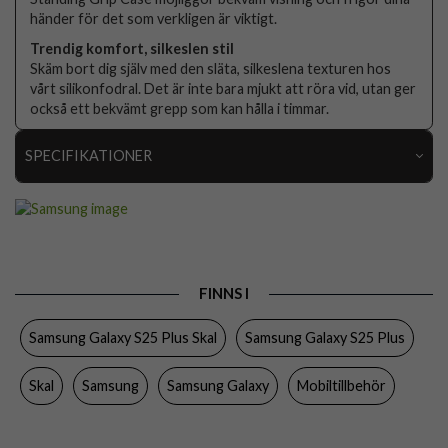
händer för det som verkligen är viktigt.
Trendig komfort, silkeslen stil
Skäm bort dig själv med den släta, silkeslena texturen hos
vårt silikonfodral. Det är inte bara mjukt att röra vid, utan ger
också ett bekvämt grepp som kan hålla i timmar.
SPECIFIKATIONER
Artikelnummer
106028
Passar till
Samsung Galaxy S25 Plus
Produkttyp
Skal
FINNS I
Egenskaper
Grepp/hållare, Stativfunktion
Samsung Galaxy S25 Plus Skal
Samsung Galaxy S25 Plus
Färg
Svart
Material
Hårdplast (PC), PU (Polyuretan)
Skal
Samsung
Samsung Galaxy
Mobiltillbehör
Varumärke
Samsung
Tillverkarens art nr
EF-GS936CBEGWW