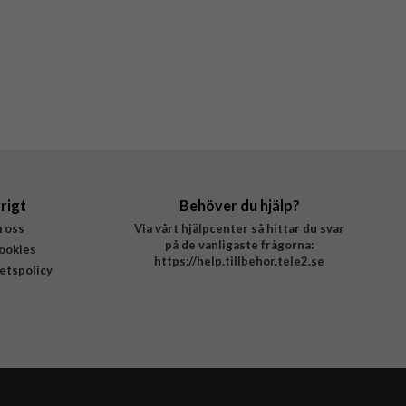
rigt
Behöver du hjälp?
 oss
Via vårt hjälpcenter så hittar du svar
på de vanligaste frågorna:
ookies
https://help.tillbehor.tele2.se
tetspolicy