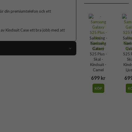
 för din premiumtelefon och ett
 av Kindsuit Case ett bra jobb med att
Samsung -
Sams
Samsung
Sam
Galaxy
Gal
S25 Plus -
S25 P
Skal -
Ska
109355
Kindsuit -
Kinds
Samsung Galaxy S25 Plus
Camel
Lju
699 kr
699
Skal
Trådlös laddning-kompatibel
KÖP
K
Grå
st (PC), Mjukplast (TPU), PU (Polyuretan)
Samsung
EF-VS936PJEGWW