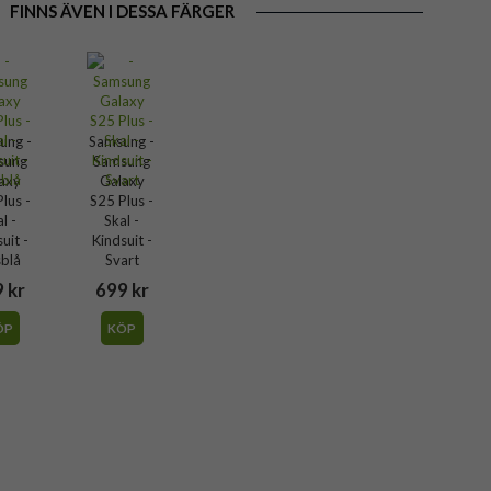
FINNS ÄVEN I DESSA FÄRGER
ung -
Samsung -
sung
Samsung
axy
Galaxy
lus -
S25 Plus -
l -
Skal -
uit -
Kindsuit -
sblå
Svart
 kr
699 kr
ÖP
KÖP