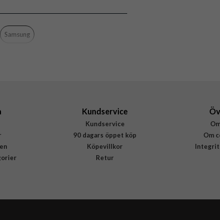
8806095850597
Samsung
a
Kundservice
Öv
Kundservice
Om
r
90 dagars öppet köp
Om c
en
Köpevillkor
Integri
gorier
Retur