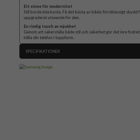
Ett sinne för modernitet
Stil borde inte kosta. Få det bästa av båda: förstklassigt skydd
uppgraderat utseende för den.
En rimlig touch av mjukhet
Genom att säkerställa både stil och säkerhet gör det inre fodret
hålla din telefon i toppform.
SPECIFIKATIONER
Artikelnummer
Passar till
Produkttyp
Egenskaper
Färg
Material
Hårdpla
Varumärke
Tillverkarens art nr