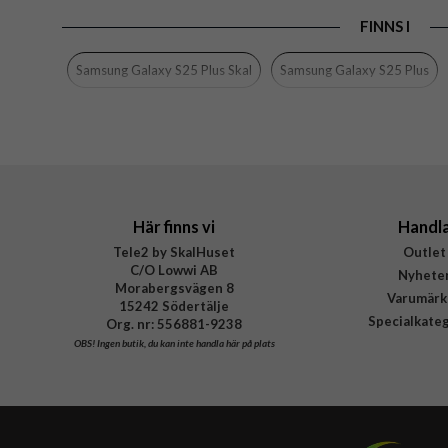
EAN
FINNS I
Samsung Galaxy S25 Plus Skal
Samsung Galaxy S25 Plus
Här finns vi
Handl
Tele2 by SkalHuset
Outlet
C/O Lowwi AB
Nyhete
Morabergsvägen 8
Varumärk
15242 Södertälje
Specialkate
Org. nr: 556881-9238
OBS!
Ingen butik, du kan inte handla här på plats