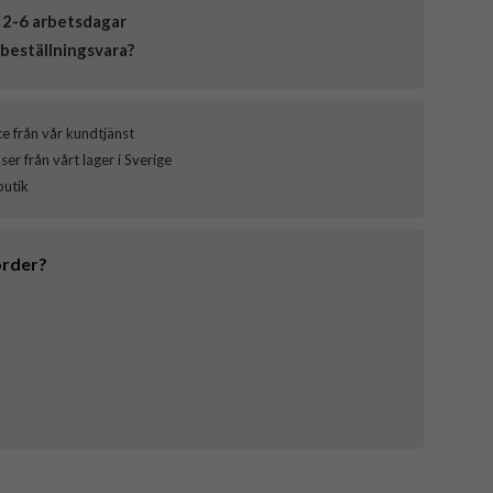
 2-6 arbetsdagar
beställningsvara?
ce från vår kundtjänst
er från vårt lager i Sverige
butik
order?