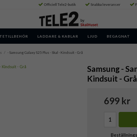
Officiell Tele2-butik
Snabba leveranser
P
TETILLBEHÖR
LADDARE & KABLAR
LJUD
BEGAGNAT
us
/
- Samsung Galaxy S25 Plus - Skal - Kindsuit - Grå
Samsung - Sam
Kindsuit - Grå
699 kr
Beställning