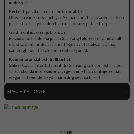
mobilskal?
Perfekt passform och funktionalitet
Utnyttja varje kurva och yta. Skapad för att passa din telefon
perfekt och skydda den från alla sorters påfrestningar.
Ge din enhet en mjuk touch
Baksidan och sidorna på din Samsung telefon förvandlas till
ett silkeslent modestatement. Njut av ett bekvämt grepp,
samtidigt som din telefon förblir skyddad.
Kombinerar stil och hållbarhet
Silikon Case sluter tätt runt din Samsung telefon och hjälper
till att skydda mot skador och ger den ett strömlinjeformat,
elegant utseende. Skydd har aldrig sett så bra ut.
SPECIFIKATIONER
Artikelnummer
109710
Passar till
Samsung Galaxy S25 FE
Produkttyp
Skal
FINNS I