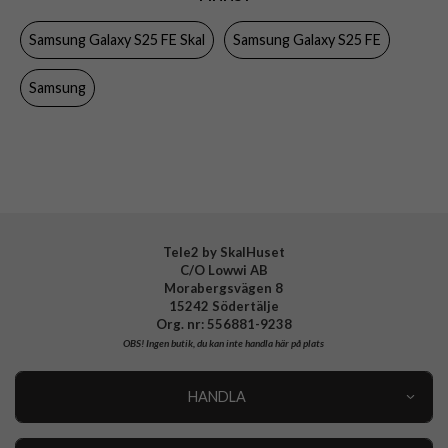
Egenskaper
Trådlös laddning-kompatibel
Samsung Galaxy S25 FE Skal
Samsung Galaxy S25 FE
Färg
Svart
Material
Silikon
Samsung
Varumärke
Samsung
Tillverkarens art nr
EF-PS731CBEGWW
EAN
8806097670117
Tele2 by SkalHuset
C/O Lowwi AB
Morabergsvägen 8
15242 Södertälje
Org. nr: 556881-9238
OBS!
Ingen butik, du kan inte handla här på plats
HANDLA
Outlet