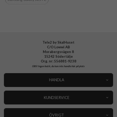
Varumärke
CaseMe
Tele2 by SkalHuset
C/O Lowwi AB
Morabergsvägen 8
15242 Södertälje
Org. nr: 556881-9238
OBS!
Ingen butik, du kan inte handla här på plats
HANDLA
Outlet
Nyheter
KUNDSERVICE
Varumärken
Kundservice
Specialkategorier
90 dagars öppet köp
ÖVRIGT