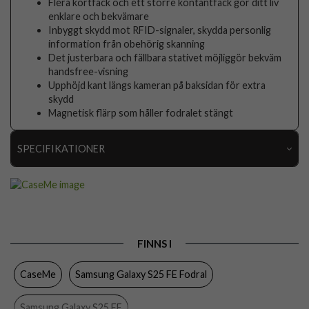
Flera kortfack och ett större kontantfack gör ditt liv
enklare och bekvämare
Inbyggt skydd mot RFID-signaler, skydda personlig
information från obehörig skanning
Det justerbara och fällbara stativet möjliggör bekväm
handsfree-visning
Upphöjd kant längs kameran på baksidan för extra
skydd
Magnetisk flärp som håller fodralet stängt
SPECIFIKATIONER
Artikelnummer
110495
Passar till
Samsung Galaxy S25 FE
Produkttyp
Fodral
FINNS I
Egenskaper
Kortfack, Stativfunktion
CaseMe
Samsung Galaxy S25 FE Fodral
Färg
Blå
Material
Konstläder, Mjukplast (TPU)
Samsung Galaxy S25 FE