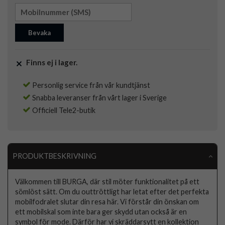
Bevaka
Finns ej i lager.
Personlig service från vår kundtjänst
Snabba leveranser från vårt lager i Sverige
Officiell Tele2-butik
PRODUKTBESKRIVNING
Välkommen till BURGA, där stil möter funktionalitet på ett
sömlöst sätt. Om du outtröttligt har letat efter det perfekta
mobilfodralet slutar din resa här. Vi förstår din önskan om
ett mobilskal som inte bara ger skydd utan också är en
symbol för mode. Därför har vi skräddarsytt en kollektion