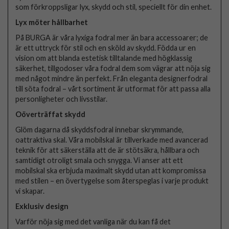
som förkroppsligar lyx, skydd och stil, speciellt för din enhet.
Lyx möter hållbarhet
På BURGA är våra lyxiga fodral mer än bara accessoarer; de
är ett uttryck för stil och en sköld av skydd. Födda ur en
vision om att blanda estetisk tilltalande med högklassig
säkerhet, tillgodoser våra fodral dem som vägrar att nöja sig
med något mindre än perfekt. Från eleganta designerfodral
till söta fodral – vårt sortiment är utformat för att passa alla
personligheter och livsstilar.
Oöverträffat skydd
Glöm dagarna då skyddsfodral innebar skrymmande,
oattraktiva skal. Våra mobilskal är tillverkade med avancerad
teknik för att säkerställa att de är stötsäkra, hållbara och
samtidigt otroligt smala och snygga. Vi anser att ett
mobilskal ska erbjuda maximalt skydd utan att kompromissa
med stilen – en övertygelse som återspeglas i varje produkt
vi skapar.
Exklusiv design
Varför nöja sig med det vanliga när du kan få det