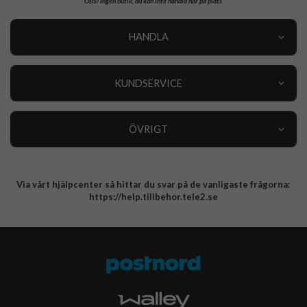
OBS!
Ingen butik, du kan inte handla här på plats
HANDLA
Outlet
Nyheter
KUNDSERVICE
Varumärken
Kundservice
Specialkategorier
90 dagars öppet köp
ÖVRIGT
Köpevillkor
Om oss
Retur
Om cookies
Via vårt hjälpcenter så hittar du svar på de vanligaste frågorna:
Integritetspolicy
https://help.tillbehor.tele2.se