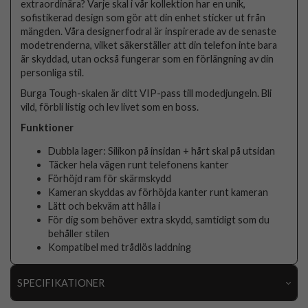
extraordinära? Varje skal i vår kollektion har en unik,
sofistikerad design som gör att din enhet sticker ut från
mängden. Våra designerfodral är inspirerade av de senaste
modetrenderna, vilket säkerställer att din telefon inte bara
är skyddad, utan också fungerar som en förlängning av din
personliga stil.
Burga Tough-skalen är ditt VIP-pass till modedjungeln. Bli
vild, förbli listig och lev livet som en boss.
Funktioner
Dubbla lager: Silikon på insidan + hårt skal på utsidan
Täcker hela vägen runt telefonens kanter
Förhöjd ram för skärmskydd
Kameran skyddas av förhöjda kanter runt kameran
Lätt och bekväm att hålla i
För dig som behöver extra skydd, samtidigt som du
behåller stilen
Kompatibel med trådlös laddning
SPECIFIKATIONER