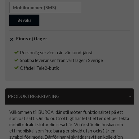
Bevaka
Finns ej i lager.
Personlig service från vår kundtjänst
Snabba leveranser från vårt lager i Sverige
Officiell Tele2-butik
PRODUKTBESKRIVNING
Välkommen till BURGA, där stil möter funktionalitet på ett
sömlöst sätt. Om du outtröttligt har letat efter det perfekta
mobilfodralet slutar din resa här. Vi förstår din önskan om
ett mobilskal som inte bara ger skydd utan också är en
symbol för mode. Därför har vi skräddarsytt en kollektion