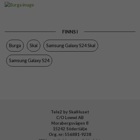
Artikelnummer
118422
Passar till
Samsung Galaxy S24
Produkttyp
Skal
FINNS I
Färg
Flerfärgad
Burga
Skal
Samsung Galaxy S24 Skal
Material
Hårdplast (PC), Mjukplast (TPU)
Varumärke
Burga
Samsung Galaxy S24
Tillverkarens art nr
928529
EAN
4772229285297
Tele2 by SkalHuset
C/O Lowwi AB
Morabergsvägen 8
15242 Södertälje
Org. nr: 556881-9238