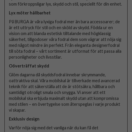
som förkroppsligar lyx, skydd och stil, speciellt för din enhet.
Lyx möter hållbarhet
På BURGA är våra lyxiga fodral mer än bara accessoarer; de
är ett uttryck för stil och en sköld av skydd. Födda ur en
vision om att blanda estetisk tilltalande med högklassig
säkerhet, tillgodoser våra fodral dem som vägrar att nöja sig
med något mindre än perfekt. Från eleganta designerfodral
till söta fodral – vårt sortiment är utformat för att passa alla
personligheter och livsstilar.
Oöverträffat skydd
Glöm dagarna då skyddsfodral innebar skrymmande,
oattraktiva skal. Våra mobilskal är tillverkade med avancerad
teknik för att säkerställa att de är stötsäkra, hållbara och
samtidigt otroligt smala och snygga. Vi anser att ett
mobilskal ska erbjuda maximalt skydd utan att kompromissa
med stilen – en övertygelse som återspeglas i varje produkt
vi skapar.
Exklusiv design
Varför nöja sig med det vanliga när du kan få det