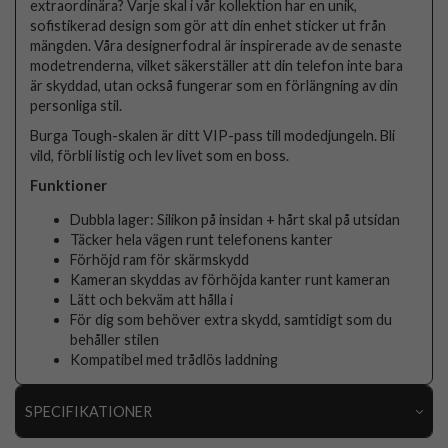
extraordinära? Varje skal i vår kollektion har en unik,
sofistikerad design som gör att din enhet sticker ut från
mängden. Våra designerfodral är inspirerade av de senaste
modetrenderna, vilket säkerställer att din telefon inte bara
är skyddad, utan också fungerar som en förlängning av din
personliga stil.
Burga Tough-skalen är ditt VIP-pass till modedjungeln. Bli
vild, förbli listig och lev livet som en boss.
Funktioner
Dubbla lager: Silikon på insidan + hårt skal på utsidan
Täcker hela vägen runt telefonens kanter
Förhöjd ram för skärmskydd
Kameran skyddas av förhöjda kanter runt kameran
Lätt och bekväm att hålla i
För dig som behöver extra skydd, samtidigt som du
behåller stilen
Kompatibel med trådlös laddning
SPECIFIKATIONER