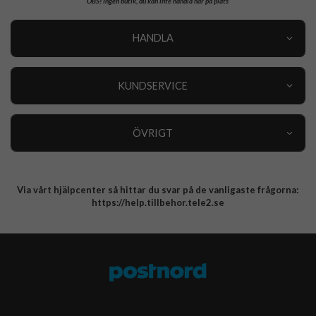
OBS!
Ingen butik, du kan inte handla här på plats
HANDLA
Outlet
Nyheter
KUNDSERVICE
Varumärken
Kundservice
Specialkategorier
90 dagars öppet köp
ÖVRIGT
Köpevillkor
Om oss
Retur
Om cookies
Via vårt hjälpcenter så hittar du svar på de vanligaste frågorna:
Integritetspolicy
https://help.tillbehor.tele2.se