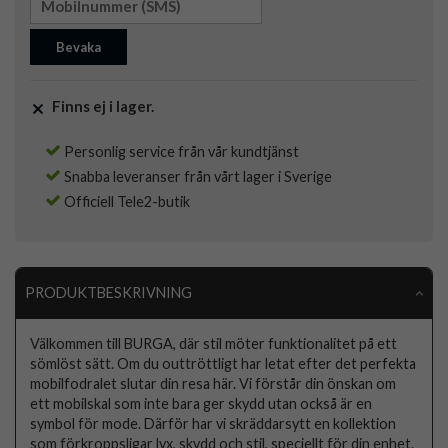
Bevaka
Finns ej i lager.
Personlig service från vår kundtjänst
Snabba leveranser från vårt lager i Sverige
Officiell Tele2-butik
PRODUKTBESKRIVNING
Välkommen till BURGA, där stil möter funktionalitet på ett
sömlöst sätt. Om du outtröttligt har letat efter det perfekta
mobilfodralet slutar din resa här. Vi förstår din önskan om
ett mobilskal som inte bara ger skydd utan också är en
symbol för mode. Därför har vi skräddarsytt en kollektion
som förkroppsligar lyx, skydd och stil, speciellt för din enhet.