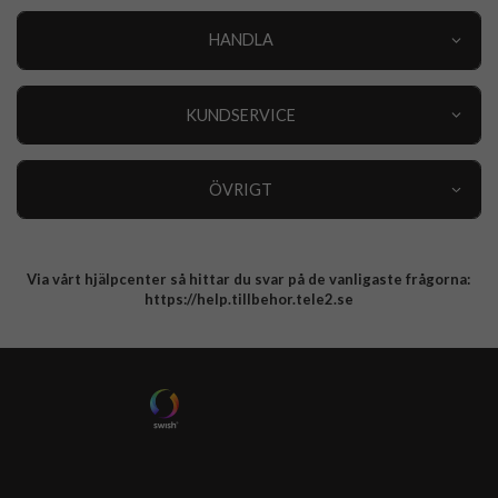
HANDLA
Outlet
Nyheter
KUNDSERVICE
Varumärken
Kundservice
Specialkategorier
90 dagars öppet köp
ÖVRIGT
Köpevillkor
Om oss
Retur
Om cookies
Via vårt hjälpcenter så hittar du svar på de vanligaste frågorna:
Integritetspolicy
https://help.tillbehor.tele2.se