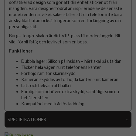
sofistikerad design som gör att din enhet sticker ut från
mängden. Våra designerfodral är inspirerade av de senaste
modetrenderna, vilket säkerställer att din telefon inte bara
är skyddad, utan också fungerar som en förlängning av din
personliga stil.
Burga Tough-skalen är ditt VIP-pass till modedjungeln. Bli
vild, förbli listig och lev livet som en boss.
Funktioner
Dubbla lager: Silikon på insidan + hårt skal på utsidan
Täcker hela vägen runt telefonens kanter
Förhöjd ram för skärmskydd
Kameran skyddas av förhöjda kanter runt kameran
Lätt och bekväm att hålla i
För dig som behöver extra skydd, samtidigt som du
behåller stilen
Kompatibel med trådlös laddning
SPECIFIKATIONER
Artikelnummer
118428