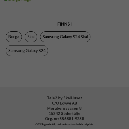
Passar till
Samsung Galaxy S24
Produkttyp
Skal
FINNS I
Färg
Flerfärgad
Burga
Skal
Samsung Galaxy S24 Skal
Material
Hårdplast (PC), Mjukplast (TPU)
Varumärke
Burga
Samsung Galaxy S24
Tillverkarens art nr
902385
EAN
4772229023851
Tele2 by SkalHuset
C/O Lowwi AB
Morabergsvägen 8
15242 Södertälje
Org. nr: 556881-9238
OBS!
Ingen butik, du kan inte handla här på plats