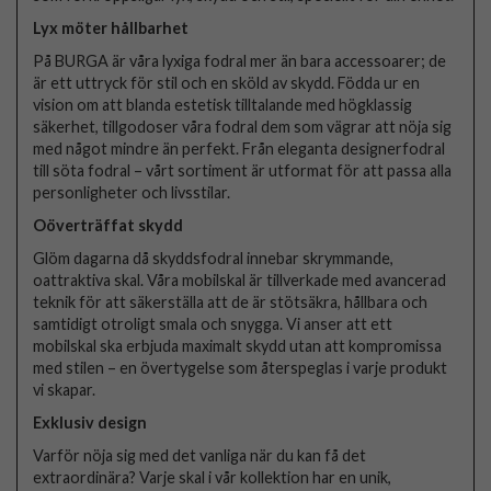
Lyx möter hållbarhet
På BURGA är våra lyxiga fodral mer än bara accessoarer; de
är ett uttryck för stil och en sköld av skydd. Födda ur en
vision om att blanda estetisk tilltalande med högklassig
säkerhet, tillgodoser våra fodral dem som vägrar att nöja sig
med något mindre än perfekt. Från eleganta designerfodral
till söta fodral – vårt sortiment är utformat för att passa alla
personligheter och livsstilar.
Oöverträffat skydd
Glöm dagarna då skyddsfodral innebar skrymmande,
oattraktiva skal. Våra mobilskal är tillverkade med avancerad
teknik för att säkerställa att de är stötsäkra, hållbara och
samtidigt otroligt smala och snygga. Vi anser att ett
mobilskal ska erbjuda maximalt skydd utan att kompromissa
med stilen – en övertygelse som återspeglas i varje produkt
vi skapar.
Exklusiv design
Varför nöja sig med det vanliga när du kan få det
extraordinära? Varje skal i vår kollektion har en unik,