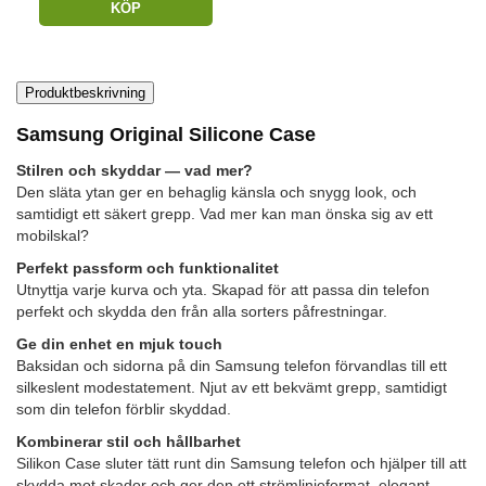
KÖP
Produktbeskrivning
Samsung Original Silicone Case
Stilren och skyddar — vad mer?
Den släta ytan ger en behaglig känsla och snygg look, och
samtidigt ett säkert grepp. Vad mer kan man önska sig av ett
mobilskal?
Perfekt passform och funktionalitet
Utnyttja varje kurva och yta. Skapad för att passa din telefon
perfekt och skydda den från alla sorters påfrestningar.
Ge din enhet en mjuk touch
Baksidan och sidorna på din Samsung telefon förvandlas till ett
silkeslent modestatement. Njut av ett bekvämt grepp, samtidigt
som din telefon förblir skyddad.
Kombinerar stil och hållbarhet
Silikon Case sluter tätt runt din Samsung telefon och hjälper till att
skydda mot skador och ger den ett strömlinjeformat, elegant