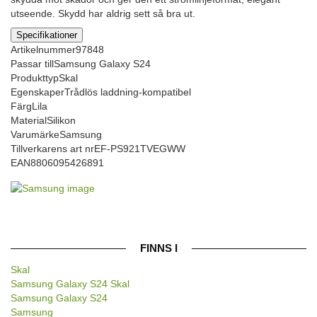
utseende. Skydd har aldrig sett så bra ut.
Specifikationer
Artikelnummer
97848
Passar till
Samsung Galaxy S24
Produkttyp
Skal
Egenskaper
Trådlös laddning-kompatibel
Färg
Lila
Material
Silikon
Varumärke
Samsung
Tillverkarens art nr
EF-PS921TVEGWW
EAN
8806095426891
FINNS I
Skal
Samsung Galaxy S24 Skal
Samsung Galaxy S24
Samsung