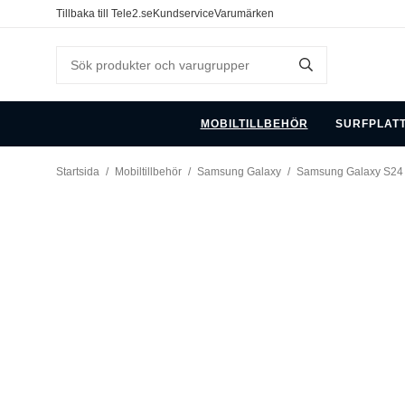
Tillbaka till Tele2.se
Kundservice
Varumärken
MOBILTILLBEHÖR
SURFPLAT
Startsida
/
Mobiltillbehör
/
Samsung Galaxy
/
Samsung Galaxy S24