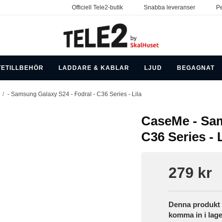
Officiell Tele2-butik
Snabba leveranser
Pe
TETILLBEHÖR
LADDARE & KABLAR
LJUD
BEGAGNAT
/
- Samsung Galaxy S24 - Fodral - C36 Series - Lila
CaseMe - Sam
C36 Series - L
279 kr
Denna produkt h
komma in i lage