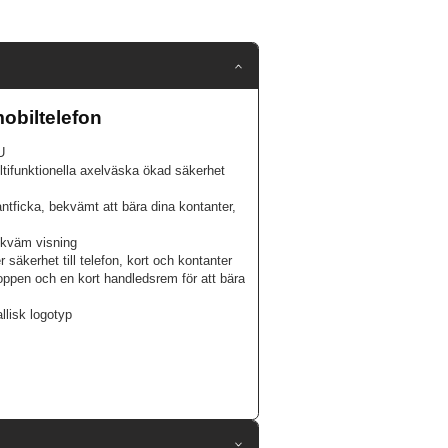
obiltelefon
U
tifunktionella axelväska ökad säkerhet
antficka, bekvämt att bära dina kontanter,
bekväm visning
r säkerhet till telefon, kort och kontanter
oppen och en kort handledsrem för att bära
lisk logotyp