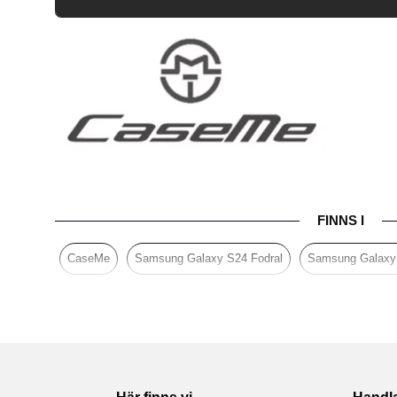
Artikelnummer
Passar till
Produkttyp
Egenskaper
Dragke
Färg
Material
Varumärke
FINNS I
CaseMe
Samsung Galaxy S24 Fodral
Samsung Galaxy