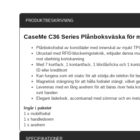
PRODUKTBESKRIVNING
CaseMe C36 Series Plånboksväska för m
Plånboksfodral av konstläder med innerskal av mjukt TP
Utrustad med RFID-blockeringsteknik, erbjuder denna mul
mot obehörig kortskanning
Med 7 kortfack, 1 kontantfack, 1 blixtlåsficka och 1 kont
ID eller kreditkort
Kan fungera som ett stativ för att stödja din telefon för 
Magnetisk stängning för att hålla fodralet stängt, vilket ge
Levereras med en lång axelrem för att bäras över hela kr
runt handen
Elegant läderlook, accentuerad med sömmar och en metal
Ingår i paketet
1 x mobilfodral
1 x handledsrem
1 x axelrem
SPECIFIKATIONER