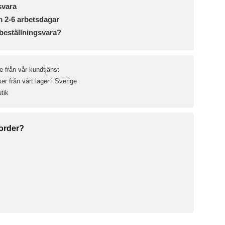
svara
m 2-6 arbetsdagar
beställningsvara?
e från vår kundtjänst
r från vårt lager i Sverige
utik
 order?