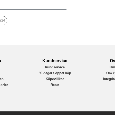
Fodral
Kortfack, Löstagbart skal
Svart
S24
Mjukplast (TPU), Äkta läder
Buffalo
590137
7319925901372
a
Kundservice
Öv
Kundservice
Om
r
90 dagars öppet köp
Om c
en
Köpevillkor
Integri
orier
Retur