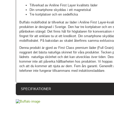
Tillverkad av Aniline First Layer kvalitets läder
Din smartphone skyddas i ett magnetskal
Tre kortplatser och en sedelficka
Buffalo mobilfodral är tillverkat av läder i Aniline First Layer-kval
produkten är designad i Sverige. Den har tre kortplatser och en 
plånboken stängd. Det finns hål för högtalaren för konversation 
fingret för att enklare ta ut ett kredikort. Din smartphone skydd
mobilfodralet. På baksidan av skalet återfinns samma exklusiva 
Denna produkt är gjord av First Class premium läder (Full Grain). 
noggrant det bästa naturliga skinnet för våra produkter. Tecken på
lädrets naturliga skönhet och det kan utvecklas över tiden. Dess
kommer inte att påverka hållbarheten hos produkten. Vi hoppas 
och att du kommer att njuta av dem. Fem års garanti. Generellt g
telefoner inte fungerar tillsammans med induktionsladdare.
SPECIFIKATIONER
Artikelnummer
Passar till