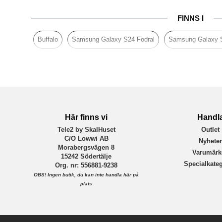
Produkttyp
FINNS I
Egenskaper
Färg
Buffalo
Samsung Galaxy S24 Fodral
Samsung Galaxy 
Material
Varumärke
Tillverkarens art nr
EAN
Här finns vi
Handl
Tele2 by SkalHuset
Outlet
C/O Lowwi AB
Nyhete
Morabergsvägen 8
Varumärk
15242 Södertälje
Specialkateg
Org. nr: 556881-9238
OBS!
Ingen butik, du kan inte handla här på
plats