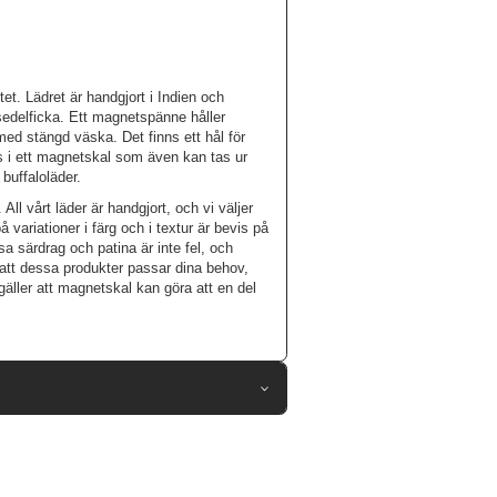
itet. Lädret är handgjort i Indien och
sedelficka. Ett magnetspänne håller
med stängd väska. Det finns ett hål för
as i ett magnetskal som även kan tas ur
buffaloläder.
All vårt läder är handgjort, och vi väljer
 variationer i färg och i textur är bevis på
a särdrag och patina är inte fel, och
att dessa produkter passar dina behov,
äller att magnetskal kan göra att en del
98965
Samsung Galaxy S24