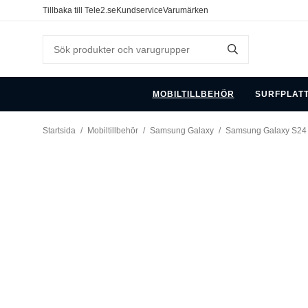
Tillbaka till Tele2.se
Kundservice
Varumärken
MOBILTILLBEHÖR
SURFPLAT
Startsida
/
Mobiltillbehör
/
Samsung Galaxy
/
Samsung Galaxy S24