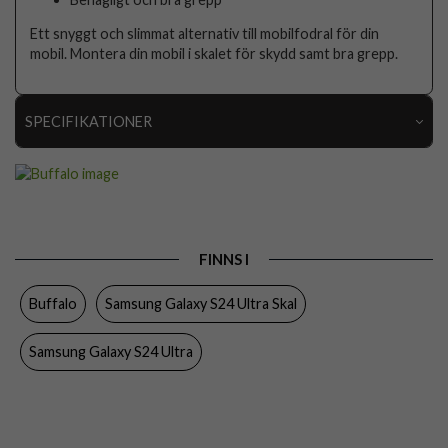
Ett snyggt och slimmat alternativ till mobilfodral för din
mobil. Montera din mobil i skalet för skydd samt bra grepp.
SPECIFIKATIONER
Artikelnummer
98964
Passar till
Samsung Galaxy S24 Ultra
Produkttyp
Skal
FINNS I
Egenskaper
Trådlös laddning-kompatibel
Buffalo
Samsung Galaxy S24 Ultra Skal
Färg
Svart
Material
Konstläder, Mjukplast (TPU)
Samsung Galaxy S24 Ultra
Varumärke
Buffalo
Tillverkarens art nr
590136
EAN
7319925901365