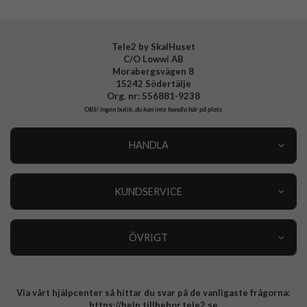
Tele2 by SkalHuset
C/O Lowwi AB
Morabergsvägen 8
15242 Södertälje
Org. nr: 556881-9238
OBS!
Ingen butik, du kan inte handla här på plats
HANDLA
Outlet
Nyheter
KUNDSERVICE
Varumärken
Kundservice
Specialkategorier
90 dagars öppet köp
ÖVRIGT
Köpevillkor
Om oss
Retur
Om cookies
Via vårt hjälpcenter så hittar du svar på de vanligaste frågorna:
Integritetspolicy
https://help.tillbehor.tele2.se