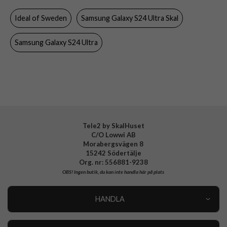
Färg
Svart
Ideal of Sweden
Samsung Galaxy S24 Ultra Skal
Material
Hårdplast (PC), Mjukplast (TPU)
Samsung Galaxy S24 Ultra
Varumärke
Ideal of Sweden
Tillverkarens art nr
IDCLCMS-S24U-470
EAN
7340205198311
Tele2 by SkalHuset
C/O Lowwi AB
Morabergsvägen 8
15242 Södertälje
Org. nr: 556881-9238
OBS!
Ingen butik, du kan inte handla här på plats
HANDLA
Outlet