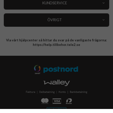
Nyheter
KUNDSERVICE
Varumärken
Kundservice
Specialkategorier
90 dagars öppet köp
ÖVRIGT
Köpevillkor
Om oss
Retur
Om cookies
Via vårt hjälpcenter så hittar du svar på de vanligaste frågorna:
Integritetspolicy
https://help.tillbehor.tele2.se