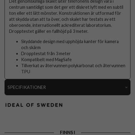
Det genomskinliga skalet låter telefonens design vara i
centrum samtidigt som det ger ett diskret lyft med en subtil
ton eller ett lätt mönster. Konstruktionen är utformad för
att skydda utan att ta över, och skalet har testats av ett
oberoende, internationellt ackrediterat laboratorium.
Dropptestet gäller en fallhöjd på 3 meter.
Skyddande design med upphöjda kanter för kamera
och skärm
Dropptestat från 3 meter
Kompatibelt med MagSafe
Tillverkat av återvunnen polykarbonat och återvunnen
TPU
SPECIFIKATIONER
Artikelnummer
109782
Passar till
Samsung Galaxy S24 Ultra
Produkttyp
Skal
Egenskaper
MagSafe-kompatibel
FINNS I