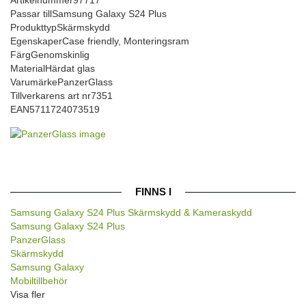
Passar till
Samsung Galaxy S24 Plus
Produkttyp
Skärmskydd
Egenskaper
Case friendly, Monteringsram
Färg
Genomskinlig
Material
Härdat glas
Varumärke
PanzerGlass
Tillverkarens art nr
7351
EAN
5711724073519
FINNS I
Samsung Galaxy S24 Plus Skärmskydd & Kameraskydd
Samsung Galaxy S24 Plus
PanzerGlass
Skärmskydd
Samsung Galaxy
Mobiltillbehör
Visa fler