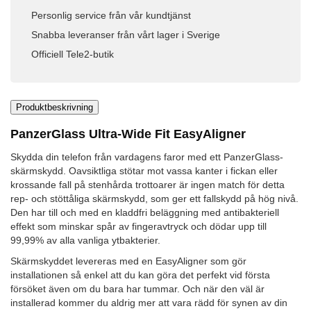
Personlig service från vår kundtjänst
Snabba leveranser från vårt lager i Sverige
Officiell Tele2-butik
Produktbeskrivning
PanzerGlass Ultra-Wide Fit EasyAligner
Skydda din telefon från vardagens faror med ett PanzerGlass-
skärmskydd. Oavsiktliga stötar mot vassa kanter i fickan eller
krossande fall på stenhårda trottoarer är ingen match för detta
rep- och stöttåliga skärmskydd, som ger ett fallskydd på hög nivå.
Den har till och med en kladdfri beläggning med antibakteriell
effekt som minskar spår av fingeravtryck och dödar upp till
99,99% av alla vanliga ytbakterier.
Skärmskyddet levereras med en EasyAligner som gör
installationen så enkel att du kan göra det perfekt vid första
försöket även om du bara har tummar. Och när den väl är
installerad kommer du aldrig mer att vara rädd för synen av din