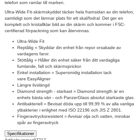
telefon som ramlar till marken.
Ultra-Wide Fit-skärmskyddet täcker hela framsidan av din telefon,
samtidigt som det lämnar plats för ett skal/fodral. Det ger en
komplett och kristallklar bild av din skärm och kommer i FSC-
certifierad förpackning som kan återvinnas.
Ultra-Wide Fit
Reptålig = Skyddar din enhet från repor orsakade av
vardagens faror.
Stöttålig = Håller din enhet säker från ditt vardagliga
fumlande, fall och skärmsprickor.
Enkel installation = Supersmidig installation tack
vare EasyAligner
Längre livslängd
Diamond strength - starkast = Diamond strength är en
enhets bästa vän - och PanzerGlass absolut starkaste glas.
Antibakteriell = Bevisat döda upp till 99,99 % av alla vanliga
ytbakterier i enlighet med ISO 22196 och JIS Z 2801.
Fingeravtrycksresistent = Avvisar olja och vatten, minskar
spår av fingeravtryck
Specifikationer
Artikelnummer
97717