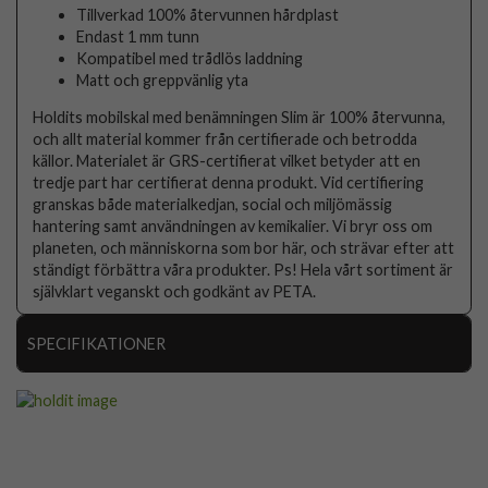
Tillverkad 100% återvunnen hårdplast
Endast 1 mm tunn
Kompatibel med trådlös laddning
Matt och greppvänlig yta
Holdits mobilskal med benämningen Slim är 100% återvunna,
och allt material kommer från certifierade och betrodda
källor. Materialet är GRS-certifierat vilket betyder att en
tredje part har certifierat denna produkt. Vid certifiering
granskas både materialkedjan, social och miljömässig
hantering samt användningen av kemikalier. Vi bryr oss om
planeten, och människorna som bor här, och strävar efter att
ständigt förbättra våra produkter. Ps! Hela vårt sortiment är
självklart veganskt och godkänt av PETA.
SPECIFIKATIONER
Artikelnummer
94779
Passar till
Samsung Galaxy S24 Plus
Produkttyp
Skal