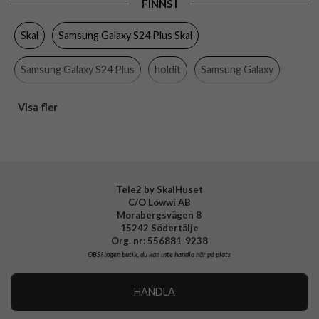
FINNS I
Egenskaper
Slimmad, Trådlös laddning-kompatibel
Skal
Samsung Galaxy S24 Plus Skal
Färg
Svart
Material
Återvunnen plast
Samsung Galaxy S24 Plus
holdit
Samsung Galaxy
Varumärke
holdit
Mobiltillbehör
Visa fler
Tillverkarens art nr
16187
EAN
7330985161872
Tele2 by SkalHuset
C/O Lowwi AB
Morabergsvägen 8
15242 Södertälje
Org. nr: 556881-9238
OBS!
Ingen butik, du kan inte handla här på plats
HANDLA
Outlet