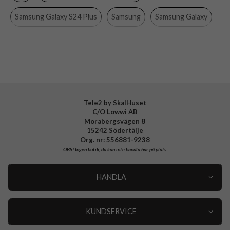
Material
Silikon
Samsung Galaxy S24 Plus
Samsung
Samsung Galaxy
Varumärke
Samsung
Mobiltillbehör
Tillverkarens art nr
EF-PS926TWEGWW
EAN
8806095426822
Tele2 by SkalHuset
C/O Lowwi AB
Morabergsvägen 8
15242 Södertälje
Org. nr: 556881-9238
OBS!
Ingen butik, du kan inte handla här på plats
HANDLA
Outlet
Nyheter
KUNDSERVICE
Varumärken
Kundservice