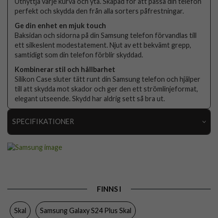
Utnyttja varje kurva och yta. Skapad för att passa din telefon
perfekt och skydda den från alla sorters påfrestningar.
Ge din enhet en mjuk touch
Baksidan och sidorna på din Samsung telefon förvandlas till
ett silkeslent modestatement. Njut av ett bekvämt grepp,
samtidigt som din telefon förblir skyddad.
Kombinerar stil och hållbarhet
Silikon Case sluter tätt runt din Samsung telefon och hjälper
till att skydda mot skador och ger den ett strömlinjeformat,
elegant utseende. Skydd har aldrig sett så bra ut.
SPECIFIKATIONER
Artikelnummer
97854
Passar till
Samsung Galaxy S24 Plus
Produkttyp
Skal
FINNS I
Egenskaper
Trådlös laddning-kompatibel
Skal
Samsung Galaxy S24 Plus Skal
Färg
Vit