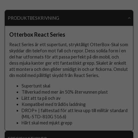
PRODUKTBESKRIVNING
Otterbox React Series
React Series är ett supertunt, stryktåligt OtterBox-Skal som
skyddar din telefon mot fall och repor. Dess solida form i en
del har utformats för att passa perfekt på din mobil, och
dess mjuka kanter ger ett fantastiskt grepp. Skalet är enkelt
att montera och den glider smidigt in och ur fickorna. Omslut
din mobil med pålitligt skydd från React Series.
Supertunt skal
Tillverkad med mer än 50% återvunnen plast
Lätt att ta på och av
Kompatibel med trådlös laddning
DROP+ | falltestad för att leva upp till militär standard
(MIL-STD-810G 516.6)
Hårt skal med mjukt grepp