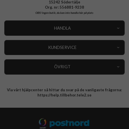
15242 Södertälje
Org. nr: 556881-9238
OBS!
Ingen butik, du kan inte handla här på plats
HANDLA
Outlet
Nyheter
KUNDSERVICE
Varumärken
Kundservice
Specialkategorier
90 dagars öppet köp
ÖVRIGT
Köpevillkor
Om oss
Retur
Om cookies
Via vårt hjälpcenter så hittar du svar på de vanligaste frågorna:
Integritetspolicy
https://help.tillbehor.tele2.se