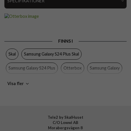
SPECIFIKATIONER
Artikelnummer
97439
Passar till
Samsung Galaxy S24 Plus
Produkttyp
Skal
FINNS I
Egenskaper
Trådlös laddning-kompatibel
Skal
Samsung Galaxy S24 Plus Skal
Färg
Svart
Material
Hårdplast (PC), Mjukplast (TPU)
Samsung Galaxy S24 Plus
Otterbox
Samsung Galaxy
Varumärke
Otterbox
Mobiltillbehör
Visa fler
Tillverkarens art nr
77-94670
EAN
840304752386
Tele2 by SkalHuset
C/O Lowwi AB
Morabergsvägen 8