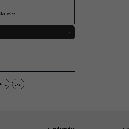
er stilen
118435
Samsung Galaxy S24 FE
Skal
Flerfärgad
Hårdplast (PC), Mjukplast (TPU)
4 FE
Skal
Burga
963073
4772229630738