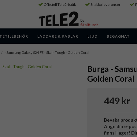
Officiell Tele2-butik
Snabba leveranser
P
TETILLBEHÖR
LADDARE & KABLAR
LJUD
BEGAGNAT
/
- Samsung Galaxy S24 FE - Skal - Tough - Golden Coral
Burga - Samsu
Golden Coral
449 kr
Bevaka produk
Ange din e-pos
finns i lager! D