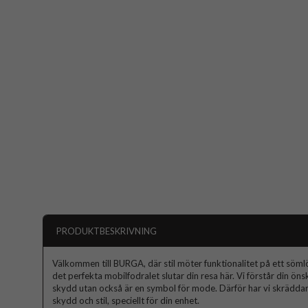
PRODUKTBESKRIVNING
Välkommen till BURGA, där stil möter funktionalitet på ett sömlös
det perfekta mobilfodralet slutar din resa här. Vi förstår din ön
skydd utan också är en symbol för mode. Därför har vi skräddars
skydd och stil, speciellt för din enhet.