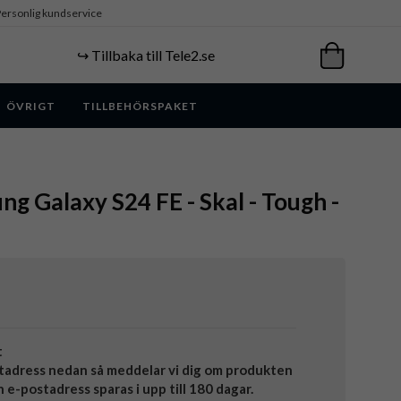
ersonlig kundservice
↪️ Tillbaka till Tele2.se
ÖVRIGT
TILLBEHÖRSPAKET
ng Galaxy S24 FE - Skal - Tough -
t
tadress nedan så meddelar vi dig om produkten
in e-postadress sparas i upp till 180 dagar.