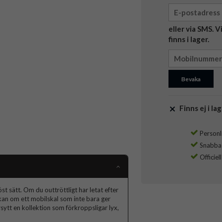
eller via SMS. 
finns i lager.
Bevaka
Finns ej i lag
Personli
Snabba l
Officiel
t sätt. Om du outtröttligt har letat efter
skan om ett mobilskal som inte bara ger
ytt en kollektion som förkroppsligar lyx,