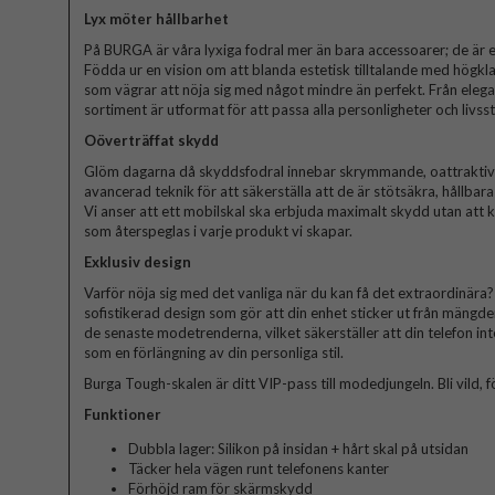
Lyx möter hållbarhet
På BURGA är våra lyxiga fodral mer än bara accessoarer; de är et
Födda ur en vision om att blanda estetisk tilltalande med högkla
som vägrar att nöja sig med något mindre än perfekt. Från elegant
sortiment är utformat för att passa alla personligheter och livssti
Oöverträffat skydd
Glöm dagarna då skyddsfodral innebar skrymmande, oattraktiva 
avancerad teknik för att säkerställa att de är stötsäkra, hållbar
Vi anser att ett mobilskal ska erbjuda maximalt skydd utan att
som återspeglas i varje produkt vi skapar.
Exklusiv design
Varför nöja sig med det vanliga när du kan få det extraordinära? V
sofistikerad design som gör att din enhet sticker ut från mängde
de senaste modetrenderna, vilket säkerställer att din telefon in
som en förlängning av din personliga stil.
Burga Tough-skalen är ditt VIP-pass till modedjungeln. Bli vild, fö
Funktioner
Dubbla lager: Silikon på insidan + hårt skal på utsidan
Täcker hela vägen runt telefonens kanter
Förhöjd ram för skärmskydd