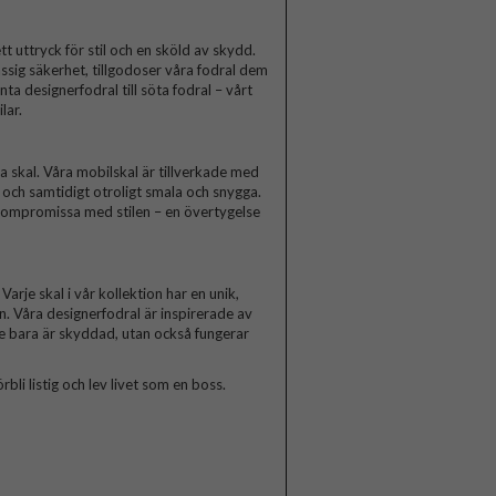
t uttryck för stil och en sköld av skydd.
ssig säkerhet, tillgodoser våra fodral dem
a designerfodral till söta fodral – vårt
lar.
skal. Våra mobilskal är tillverkade med
a och samtidigt otroligt smala och snygga.
 kompromissa med stilen – en övertygelse
arje skal i vår kollektion har en unik,
n. Våra designerfodral är inspirerade av
te bara är skyddad, utan också fungerar
rbli listig och lev livet som en boss.