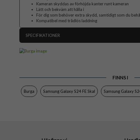
Kameran skyddas av förhöjda kanter runt kameran
Lätt och bekväm att hålla i
För dig som behöver extra skydd, samtidigt som du behåll
Kompatibel med trådlös laddning
SPECIFIKATIONER
Artikelnummer
Passar till
Produkttyp
FINNS I
Färg
Material
Burga
Samsung Galaxy S24 FE Skal
Samsung Galaxy S2
Varumärke
Tillverkarens art nr
EAN