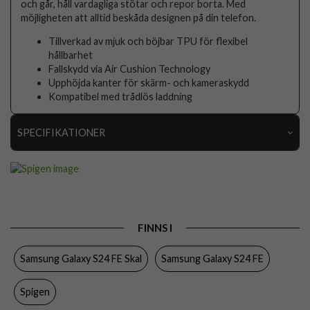
och går, håll vardagliga stötar och repor borta. Med
möjligheten att alltid beskåda designen på din telefon.
Tillverkad av mjuk och böjbar TPU för flexibel
hållbarhet
Fallskydd via Air Cushion Technology
Upphöjda kanter för skärm- och kameraskydd
Kompatibel med trådlös laddning
SPECIFIKATIONER
Artikelnummer
104072
Passar till
Samsung Galaxy S24 FE
Produkttyp
Skal
FINNS I
Egenskaper
Trådlös laddning-kompatibel
Samsung Galaxy S24 FE Skal
Samsung Galaxy S24 FE
Färg
Genomskinlig
Material
Mjukplast (TPU)
Spigen
Varumärke
Spigen