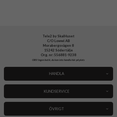
Tillverkarens art nr
ACS08616
EAN
8809971234566
Tele2 by SkalHuset
C/O Lowwi AB
Morabergsvägen 8
15242 Södertälje
Org. nr: 556881-9238
OBS!
Ingen butik, du kan inte handla här på plats
HANDLA
Outlet
Nyheter
KUNDSERVICE
Varumärken
Kundservice
Specialkategorier
90 dagars öppet köp
ÖVRIGT
Köpevillkor