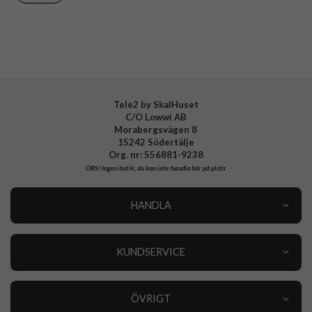
Varumärke
Samsung
Tillverkarens art nr
EF-ZS721CLEGWW
EAN
8806095768441
Tele2 by SkalHuset
C/O Lowwi AB
Morabergsvägen 8
15242 Södertälje
Org. nr: 556881-9238
OBS!
Ingen butik, du kan inte handla här på plats
HANDLA
Outlet
Nyheter
KUNDSERVICE
Varumärken
Kundservice
Specialkategorier
90 dagars öppet köp
ÖVRIGT
Köpevillkor