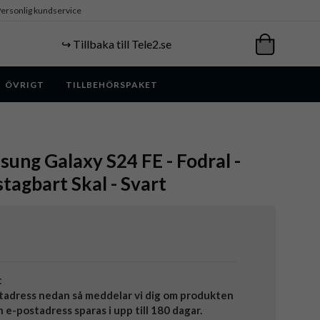
ersonlig kundservice
↪️ Tillbaka till Tele2.se
ÖVRIGT
TILLBEHÖRSPAKET
ung Galaxy S24 FE - Fodral -
stagbart Skal - Svart
t
tadress nedan så meddelar vi dig om produkten
in e-postadress sparas i upp till 180 dagar.