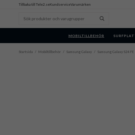
Tillbaka till Tele2.se
Kundservice
Varumärken
MOBILTILLBEHÖR
SURFPLAT
Startsida
/
Mobiltillbehör
/
Samsung Galaxy
/
Samsung Galaxy S24 FE