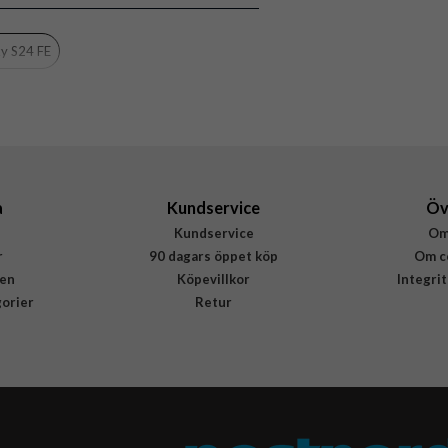
y S24 FE
a
Kundservice
Öv
Kundservice
Om
r
90 dagars öppet köp
Om c
en
Köpevillkor
Integri
gorier
Retur