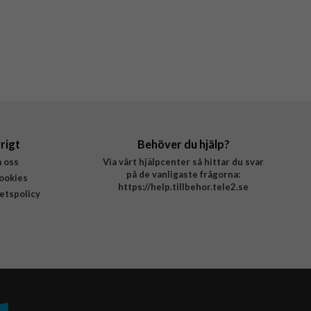
rigt
Behöver du hjälp?
 oss
Via vårt hjälpcenter så hittar du svar
på de vanligaste frågorna:
ookies
https://help.tillbehor.tele2.se
tetspolicy