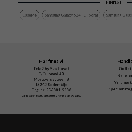
FINNS I
CaseMe
Samsung Galaxy S24 FE Fodral
Samsung Galax
Här finns vi
Handl
Tele2 by SkalHuset
Outlet
C/O Lowwi AB
Nyhete
Morabergsvägen 8
Varumärk
15242 Södertälje
Specialkate
Org. nr: 556881-9238
OBS!
Ingen butik, du kan inte handla här på plats