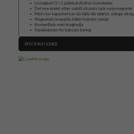
Löstagbart 2-i-1 plånboksfodral i konstläder
Det inre skalet sitter stabilt på plats tack varje magneter
Med stor kapacitet kan du hålla din telefon, många vikti
Magnetiskt knapplås håller fodralet stängt
Kontantfack med dragkedja
Handledsrem för bekväm bäring
SPECIFIKATIONER
Artikelnummer
Passar till
Produkttyp
Egenskaper
Dragk
Färg
Material
Varumärke