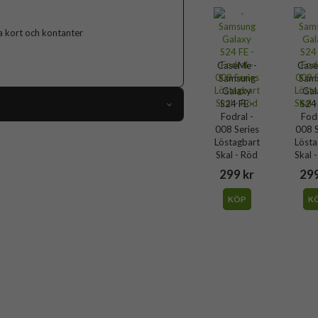
ga kort och kontanter
CaseMe -
Case
Samsung
Sam
Galaxy
Gal
S24 FE -
S24 
Fodral -
Fodr
008 Series
008 S
104157
Löstagbart
Lösta
Samsung Galaxy S24 FE
Skal - Röd
Skal 
299 kr
299
Fodral
KÖP
K
edja, Handrem, Kortfack, Löstagbart skal
Svart
Konstläder, Mjukplast (TPU)
CaseMe