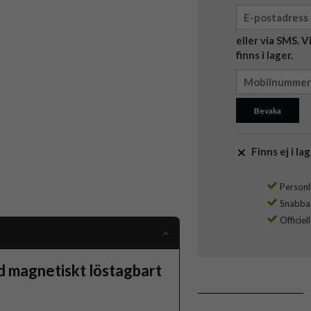
eller via SMS. 
finns i lager.
Bevaka
Finns ej i lag
Personli
Snabba l
Officiel
 magnetiskt löstagbart