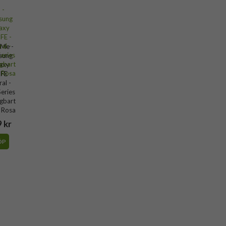
Me -
sung
axy
FE -
al -
eries
gbart
- Rosa
 kr
ÖP