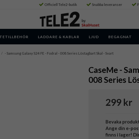
Officiell Tele2-butik
Snabba leveranser
P
TETILLBEHÖR
LADDARE & KABLAR
LJUD
BEGAGNAT
/
- Samsung Galaxy S24 FE - Fodral - 008 Series Löstagbart Skal - Svart
CaseMe - Sams
008 Series Lö
299 kr
Bevaka produk
Ange din e-pos
finns i lager! D