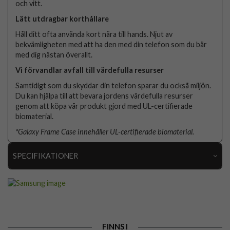
och vitt.
Lätt utdragbar korthållare
Håll ditt ofta använda kort nära till hands. Njut av
bekvämligheten med att ha den med din telefon som du bär
med dig nästan överallt.
Vi förvandlar avfall till värdefulla resurser
Samtidigt som du skyddar din telefon sparar du också miljön.
Du kan hjälpa till att bevara jordens värdefulla resurser
genom att köpa vår produkt gjord med UL-certifierade
biomaterial.
*Galaxy Frame Case innehåller UL-certifierade biomaterial.
SPECIFIKATIONER
Artikelnummer
82667
Passar till
Samsung Galaxy S23
Produkttyp
Skal
FINNS I