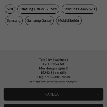
Egenskaper
Kortfack
Skal
Samsung Galaxy S23 Skal
Samsung Galaxy S23
Färg
Vit
Material
Hårdplast (PC), Konstläder, Mjukplast (TPU)
Samsung
Samsung Galaxy
Mobiltillbehör
Varumärke
Samsung
Tillverkarens art nr
EF-MS911CWEGWW
EAN
8806094771244
Tele2 by SkalHuset
C/O Lowwi AB
Morabergsvägen 8
15242 Södertälje
Org. nr: 556881-9238
OBS!
Ingen butik, du kan inte handla här på plats
HANDLA
Outlet