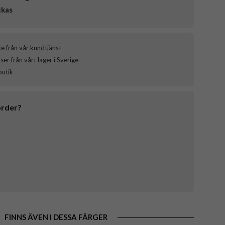
ckas
ce från vår kundtjänst
er från vårt lager i Sverige
butik
order?
FINNS ÄVEN I DESSA FÄRGER