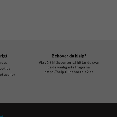
rigt
Behöver du hjälp?
 oss
Via vårt hjälpcenter så hittar du svar
på de vanligaste frågorna:
ookies
https://help.tillbehor.tele2.se
tetspolicy