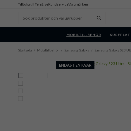
Tillbaka till Tele2.se
Kundservice
Varumärken
MOBILTILLBEHÖR
SURFPLAT
Startsida
/
Mobiltillbehör
/
Samsung Galaxy
/
Samsung Galaxy S23 Ult
ENDAST EN KVAR