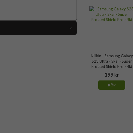
81735
Samsung Galaxy S23 Ultra
Nillkin - Samsung Galaxy
Skal
S23 Ultra - Skal - Super
Frosted Shield Pro - Blå
Trådlös laddning-kompatibel
199 kr
Röd
KÖP
Hårdplast (PC), Mjukplast (TPU)
Nillkin