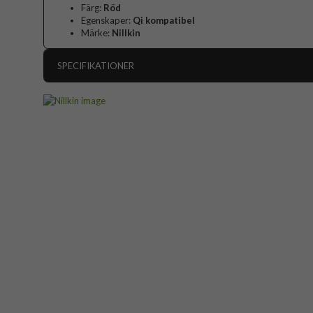
Färg:
Röd
Egenskaper:
Qi kompatibel
Märke:
Nillkin
SPECIFIKATIONER
Artikelnummer
Passar till
Produkttyp
Egenskaper
Färg
Material
Varumärke