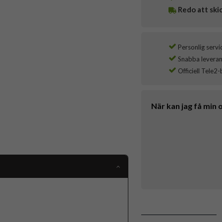
Redo att ski
Personlig servi
Snabba leverans
Officiell Tele2-
När kan jag få min 