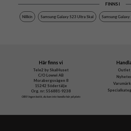
FINNS I
Nillkin
Samsung Galaxy S23 Ultra Skal
Samsung Galaxy 
Här finns vi
Handl
Tele2 by SkalHuset
Outlet
C/O Lowwi AB
Nyhete
Morabergsvägen 8
Varumärk
15242 Södertälje
Specialkate
Org. nr: 556881-9238
OBS!
Ingen butik, du kan inte handla här på plats