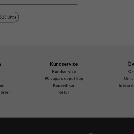
S23 Ultra
a
Kundservice
Öv
Kundservice
Om
r
90 dagars öppet köp
Om c
en
Köpevillkor
Integri
gorier
Retur