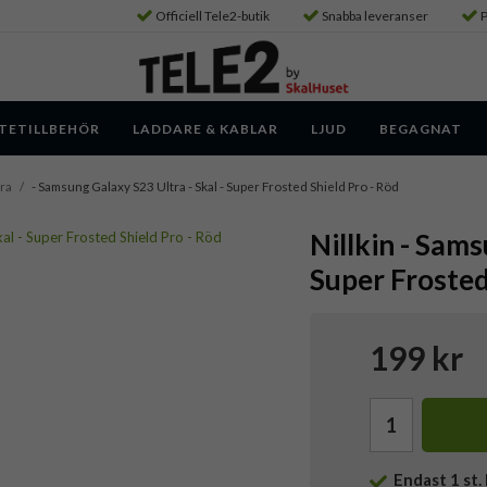
Officiell Tele2-butik
Snabba leveranser
P
TETILLBEHÖR
LADDARE & KABLAR
LJUD
BEGAGNAT
ra
/
- Samsung Galaxy S23 Ultra - Skal - Super Frosted Shield Pro - Röd
Nillkin - Sams
Super Frosted
199 kr
Endast
1
st. 