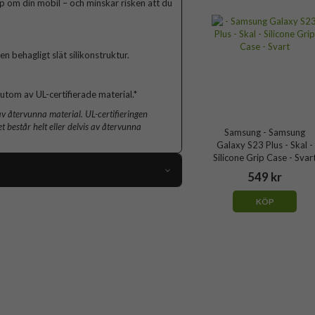
p om din mobil – och minskar risken att du
behagligt slät silikonstruktur.
utom av UL-certifierade material.*
av återvunna material. UL-certifieringen
t består helt eller delvis av återvunna
Samsung - Samsung
Galaxy S23 Plus - Skal -
Silicone Grip Case - Svar
549 kr
82663
KÖP
Samsung Galaxy S23 Plus
Skal
Grepp/hållare
Vit
Silikon