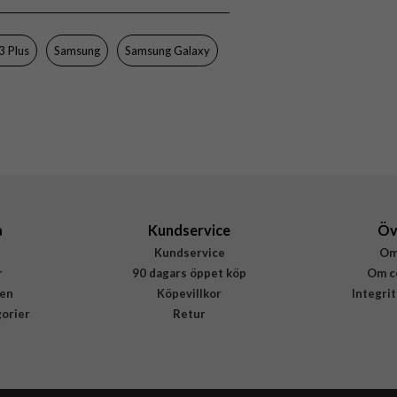
Samsung
EF-GS916TWEGWW
3 Plus
Samsung
Samsung Galaxy
8806094768862
a
Kundservice
Öv
Kundservice
Om
r
90 dagars öppet köp
Om c
en
Köpevillkor
Integri
gorier
Retur