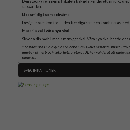
Den stadiga remmen på skalets baksida ger dig ett smidigt grep
tappar den.
Lika smidigt som bekvämt
Design möter komfort – den trendiga remmen kombineras med en 
Materialval i våra nya skal
Skydda din mobil med ett snyggt skal. Våra nya skal består dess
*Plastdelarna i Galaxy S23 Silicone Grip-skalet består till minst 19% 
innebär att test- och säkerhetsföretaget UL har validerat att materiale
material.
SPECIFIKATIONER
Artikelnummer
Passar till
Produkttyp
Egenskaper
Färg
Material