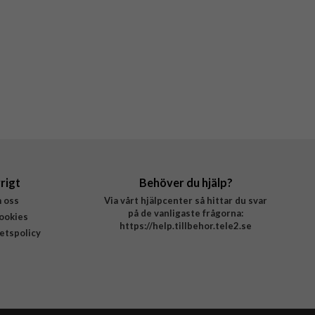
rigt
Behöver du hjälp?
 oss
Via vårt hjälpcenter så hittar du svar
på de vanligaste frågorna:
ookies
https://help.tillbehor.tele2.se
tetspolicy