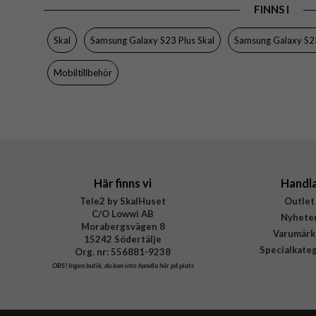
FINNS I
Varumärke
Tillverkarens art nr
Skal
Samsung Galaxy S23 Plus Skal
Samsung Galaxy S2
EAN
Mobiltillbehör
Här finns vi
Handl
Tele2 by SkalHuset
Outlet
C/O Lowwi AB
Nyhete
Morabergsvägen 8
Varumärk
15242 Södertälje
Specialkate
Org. nr: 556881-9238
OBS!
Ingen butik, du kan inte handla här på plats