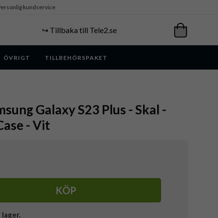
ersonlig kundservice
↪️ Tillbaka till Tele2.se
ÖVRIGT
TILLBEHÖRSPAKET
sung Galaxy S23 Plus - Skal -
Case - Vit
KÖP
i lager.