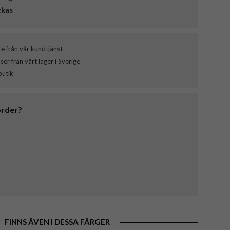
ckas
ce från vår kundtjänst
er från vårt lager i Sverige
butik
order?
FINNS ÄVEN I DESSA FÄRGER