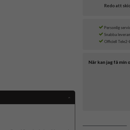
Redo att ski
Personlig servi
Snabba leverans
Officiell Tele2-
När kan jag få min 