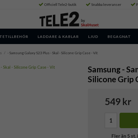
Officiell Tele2-butik
Snabba leveranser
P
TETILLBEHÖR
LADDARE & KABLAR
LJUD
BEGAGNAT
us
/
- Samsung Galaxy S23 Plus - Skal - Silicone Grip Case - Vit
Samsung - Sam
Silicone Grip 
549 kr
Fler än 5 st. 