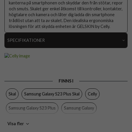
kanterna på smartphonen och skyddar den från stötar, repor
och smuts. Skalet ger enkel åtkomst till kontroller, kontakter,
högtalare och kamera och låter dig ladda din smartphone
trådlöst utan att ta av skalet. Den idealiska ergonomiska
lösningen för att skydda enheten är GELSKIN by Celly.
SPECIFIKATIONER
Artikelnummer
103797
Passar till
Samsung Galaxy S23 Plus
Produkttyp
Skal
FINNS I
Egenskaper
Trådlös laddning-kompatibel
Skal
Samsung Galaxy S23 Plus Skal
Celly
Färg
Genomskinlig
Material
Mjukplast (TPU)
Samsung Galaxy S23 Plus
Samsung Galaxy
Varumärke
Celly
Mobiltillbehör
Visa fler
Tillverkarens art nr
GELSKIN1034