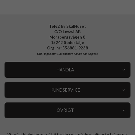
EAN
8021735200482
Tele2 by SkalHuset
C/O Lowwi AB
Morabergsvägen 8
15242 Södertälje
Org. nr: 556881-9238
OBS!
Ingen butik, du kan inte handla här på plats
HANDLA
Outlet
Nyheter
KUNDSERVICE
Varumärken
Kundservice
Specialkategorier
90 dagars öppet köp
ÖVRIGT
Köpevillkor
Om oss
Retur
Om cookies
Via vårt hjälpcenter så hittar du svar på de vanligaste frågorna:
Integritetspolicy