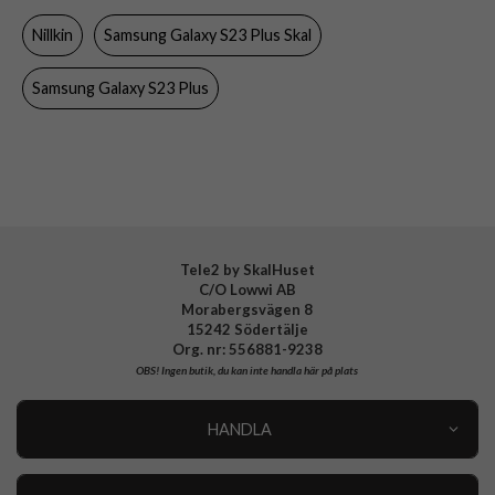
Nillkin
Samsung Galaxy S23 Plus Skal
Färg
Blå
Material
Hårdplast (PC), Mjukplast (TPU)
Samsung Galaxy S23 Plus
Varumärke
Nillkin
Tele2 by SkalHuset
C/O Lowwi AB
Morabergsvägen 8
15242 Södertälje
Org. nr: 556881-9238
OBS!
Ingen butik, du kan inte handla här på plats
HANDLA
Outlet
Nyheter