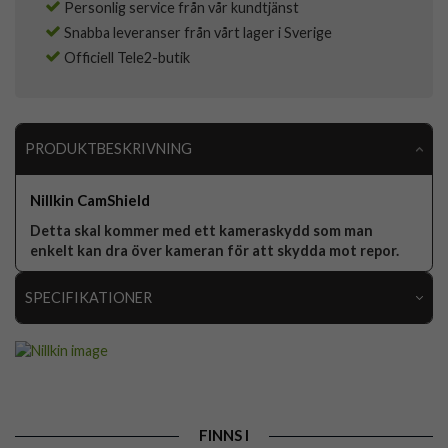
Personlig service från vår kundtjänst
Snabba leveranser från vårt lager i Sverige
Officiell Tele2-butik
PRODUKTBESKRIVNING
Nillkin CamShield
Detta skal kommer med ett kameraskydd som man
enkelt kan dra över kameran för att skydda mot repor.
SPECIFIKATIONER
Artikelnummer
83994
Passar till
Samsung Galaxy S23 Plus
Produkttyp
Skal
FINNS I
Egenskaper
Kameraskydd, Trådlös laddning-kompatibel