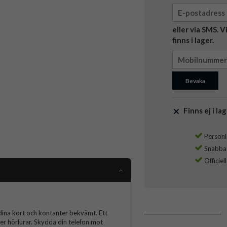
eller via SMS. 
finns i lager.
Bevaka
Finns ej i lag
Personli
Snabba l
Officiel
dina kort och kontanter bekvämt. Ett
ler hörlurar. Skydda din telefon mot