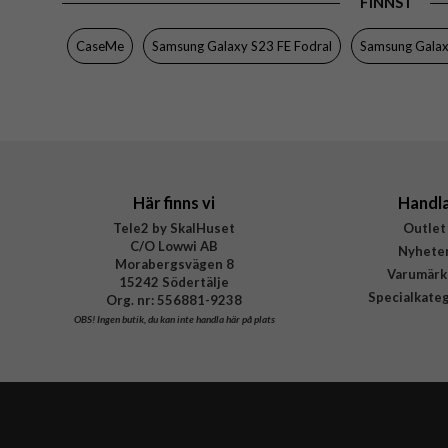
FINNS I
CaseMe
Samsung Galaxy S23 FE Fodral
Samsung Galax
Här finns vi
Handl
Tele2 by SkalHuset
Outlet
C/O Lowwi AB
Nyhete
Morabergsvägen 8
Varumärk
15242 Södertälje
Specialkate
Org. nr: 556881-9238
OBS!
Ingen butik, du kan inte handla här på plats