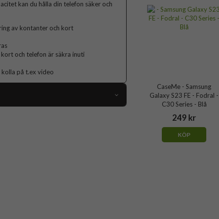
acitet kan du hålla din telefon säker och
ring av kontanter och kort
ras
kort och telefon är säkra inuti
 kolla på t.ex video
CaseMe - Samsung
Galaxy S23 FE - Fodral -
C30 Series - Blå
98028
249 kr
Samsung Galaxy S23 FE
KÖP
Fodral
Dragkedja, Kortfack, Stativfunktion
Röd
Konstläder, Mjukplast (TPU)
CaseMe