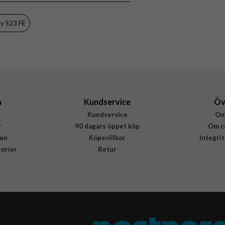
y S23 FE
a
Kundservice
Öv
Kundservice
Om
r
90 dagars öppet köp
Om c
en
Köpevillkor
Integri
gorier
Retur