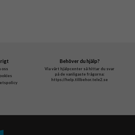
rigt
Behöver du hjälp?
 oss
Via vårt hjälpcenter så hittar du svar
på de vanligaste frågorna:
ookies
https://help.tillbehor.tele2.se
tetspolicy