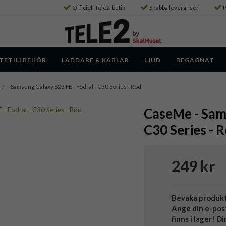
Officiell Tele2-butik
Snabba leveranser
P
TETILLBEHÖR
LADDARE & KABLAR
LJUD
BEGAGNAT
/
- Samsung Galaxy S23 FE - Fodral - C30 Series - Röd
CaseMe - Sams
C30 Series - 
249 kr
Bevaka produk
Ange din e-pos
finns i lager! D