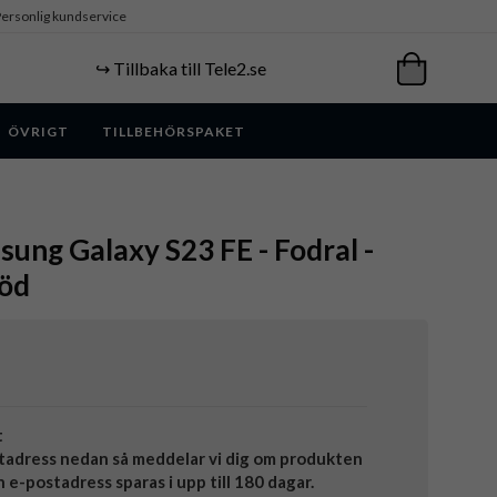
ersonlig kundservice
↪️ Tillbaka till Tele2.se
ÖVRIGT
TILLBEHÖRSPAKET
ung Galaxy S23 FE - Fodral -
Röd
t
tadress nedan så meddelar vi dig om produkten
in e-postadress sparas i upp till 180 dagar.