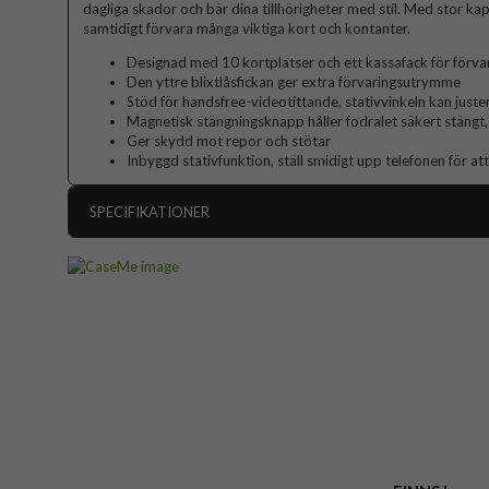
dagliga skador och bär dina tillhörigheter med stil. Med stor kap
samtidigt förvara många viktiga kort och kontanter.
Designad med 10 kortplatser och ett kassafack för förva
Den yttre blixtlåsfickan ger extra förvaringsutrymme
Stöd för handsfree-videotittande, stativvinkeln kan juste
Magnetisk stängningsknapp håller fodralet säkert stängt, 
Ger skydd mot repor och stötar
Inbyggd stativfunktion, ställ smidigt upp telefonen för att
SPECIFIKATIONER
Artikelnummer
Passar till
Produkttyp
Egenskaper
Färg
Material
Varumärke