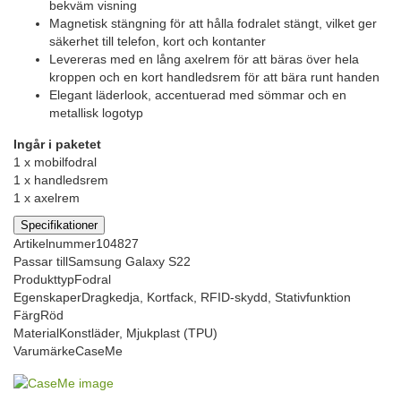
bekväm visning
Magnetisk stängning för att hålla fodralet stängt, vilket ger
säkerhet till telefon, kort och kontanter
Levereras med en lång axelrem för att bäras över hela
kroppen och en kort handledsrem för att bära runt handen
Elegant läderlook, accentuerad med sömmar och en
metallisk logotyp
Ingår i paketet
1 x mobilfodral
1 x handledsrem
1 x axelrem
Specifikationer
Artikelnummer
104827
Passar till
Samsung Galaxy S22
Produkttyp
Fodral
Egenskaper
Dragkedja, Kortfack, RFID-skydd, Stativfunktion
Färg
Röd
Material
Konstläder, Mjukplast (TPU)
Varumärke
CaseMe