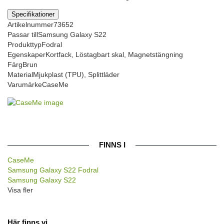
Specifikationer
Artikelnummer
73652
Passar till
Samsung Galaxy S22
Produkttyp
Fodral
Egenskaper
Kortfack, Löstagbart skal, Magnetstängning
Färg
Brun
Material
Mjukplast (TPU), Splittläder
Varumärke
CaseMe
FINNS I
CaseMe
Samsung Galaxy S22 Fodral
Samsung Galaxy S22
Visa fler
Här finns vi