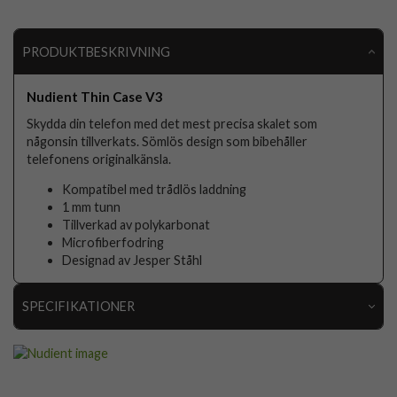
PRODUKTBESKRIVNING
Nudient Thin Case V3
Skydda din telefon med det mest precisa skalet som
någonsin tillverkats. Sömlös design som bibehåller
telefonens originalkänsla.
Kompatibel med trådlös laddning
1 mm tunn
Tillverkad av polykarbonat
Microfiberfodring
Designad av Jesper Ståhl
SPECIFIKATIONER
Artikelnummer
75610
Passar till
Samsung Galaxy S22 Plus