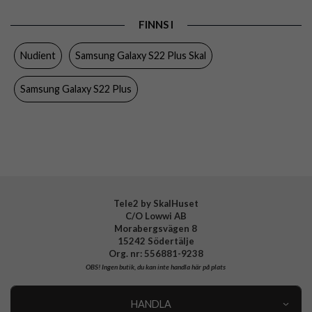
Produkttyp
Skal
FINNS I
Egenskaper
Slimmad, Trådlös laddning-kompatibel
Nudient
Samsung Galaxy S22 Plus Skal
Färg
Svart
Material
Hårdplast (PC)
Samsung Galaxy S22 Plus
Varumärke
Nudient
Tillverkarens art nr
SA22PP-V300
EAN
7350137649850
Tele2 by SkalHuset
C/O Lowwi AB
Morabergsvägen 8
15242 Södertälje
Org. nr: 556881-9238
OBS!
Ingen butik, du kan inte handla här på plats
HANDLA