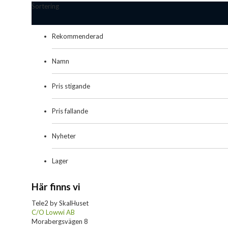
Sortering
Rekommenderad
Namn
Pris stigande
Pris fallande
Nyheter
Lager
Här finns vi
Tele2 by SkalHuset
C/O Lowwi AB
Morabergsvägen 8