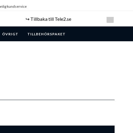
nlig kundservice
↪️ Tillbaka till Tele2.se
ÖVRIGT
TILLBEHÖRSPAKET