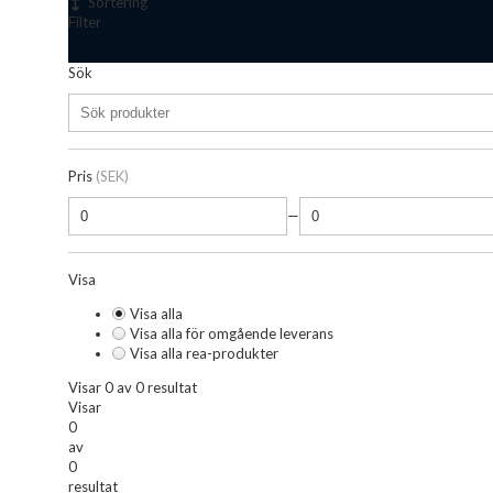
Sortering
Filter
Sök
Pris
(SEK)
—
Visa
Visa alla
Visa alla för omgående leverans
Visa alla rea-produkter
Visar 0 av 0 resultat
Visar
0
av
0
resultat