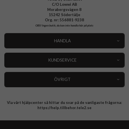
C/O Lowwi AB
Morabergsvägen 8
15242 Södertälje
Org. nr: 556881-9238
OBS!
Ingen butik, du kan inte handla här på plats
HANDLA
Outlet
Nyheter
KUNDSERVICE
Varumärken
Kundservice
Specialkategorier
90 dagars öppet köp
ÖVRIGT
Köpevillkor
Om oss
Retur
Om cookies
Via vårt hjälpcenter så hittar du svar på de vanligaste frågorna:
Integritetspolicy
https://help.tillbehor.tele2.se