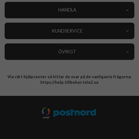
HANDLA
Outlet
Nyheter
KUNDSERVICE
Varumärken
Kundservice
Specialkategorier
90 dagars öppet köp
ÖVRIGT
Köpevillkor
Om oss
Retur
Om cookies
Via vårt hjälpcenter så hittar du svar på de vanligaste frågorna:
Integritetspolicy
https://help.tillbehor.tele2.se