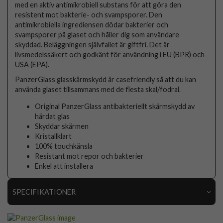
med en aktiv antimikrobiell substans för att göra den
resistent mot bakterie- och svampsporer. Den
antimikrobiella ingrediensen dödar bakterier och
svampsporer på glaset och håller dig som användare
skyddad. Beläggningen självfallet är giftfri. Det är
livsmedelssäkert och godkänt för användning i EU (BPR) och
USA (EPA).
PanzerGlass glasskärmskydd är casefriendly så att du kan
använda glaset tillsammans med de flesta skal/fodral.
Original PanzerGlass antibakteriellt skärmskydd av
härdat glas
Skyddar skärmen
Kristallklart
100% touchkänsla
Resistant mot repor och bakterier
Enkel att installera
SPECIFIKATIONER
Artikelnummer
56926