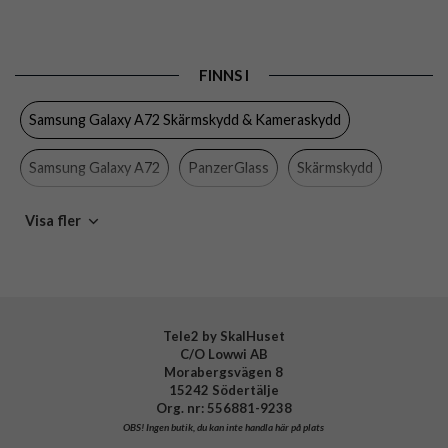
Passar till
Samsung Galaxy A72
Produkttyp
Skärmskydd
FINNS I
Egenskaper
Case friendly
Samsung Galaxy A72 Skärmskydd & Kameraskydd
Färg
Genomskinlig, Svart
Material
Härdat glas
Samsung Galaxy A72
PanzerGlass
Skärmskydd
Varumärke
PanzerGlass
Samsung Galaxy
Mobiltillbehör
Visa fler
Tillverkarens art nr
7255
EAN
5711724072550
Tele2 by SkalHuset
C/O Lowwi AB
Morabergsvägen 8
15242 Södertälje
Org. nr: 556881-9238
OBS!
Ingen butik, du kan inte handla här på plats