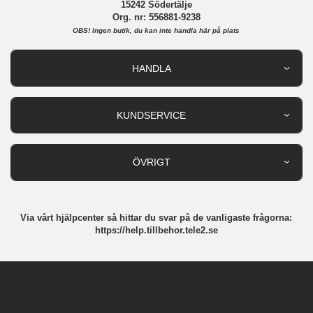
15242 Södertälje
Org. nr: 556881-9238
OBS!
Ingen butik, du kan inte handla här på plats
HANDLA
Outlet
Nyheter
KUNDSERVICE
Varumärken
Kundservice
Specialkategorier
90 dagars öppet köp
ÖVRIGT
Köpevillkor
Om oss
Retur
Om cookies
Via vårt hjälpcenter så hittar du svar på de vanligaste frågorna:
Integritetspolicy
https://help.tillbehor.tele2.se