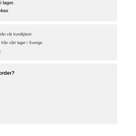
i lager.
ckas
från vår kundtjänst
från vårt lager i Sverige
k
 order?