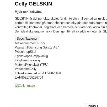
Celly GELSKIN
Mjuk och bekväm.
GELSKIN är det perfekta skalet för din telefon, tillverkad av mjuk 
perfekt till kanterna på smartphonen och skyddar den från stötar, r
kontroller, kontakter, högtalare och kamera och låter dig ladda din 
Den idealiska ergonomiska lösningen för att skydda enheten är G
Specifikationer
Artikelnummer
117555
Passar till
Samsung Galaxy A57
Produkttyp
Skal
Egenskaper
Greppvänlig
Färg
Genomskinlig
Material
Mjukplast (TPU)
Varumärke
Celly
Tillverkarens art nr
GELSKIN1169
EAN
8021735226734
FINNS I