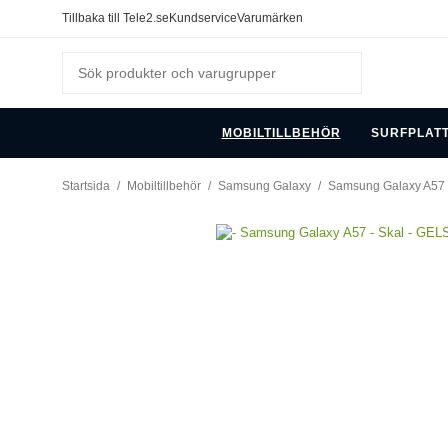
Tillbaka till Tele2.se
Kundservice
Varumärken
MOBILTILLBEHÖR
SURFPLAT
Startsida
/
Mobiltillbehör
/
Samsung Galaxy
/
Samsung Galaxy A57