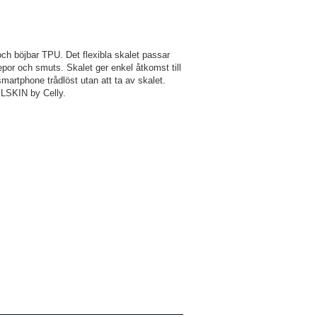
och böjbar TPU. Det flexibla skalet passar
epor och smuts. Skalet ger enkel åtkomst till
smartphone trådlöst utan att ta av skalet.
ELSKIN by Celly.