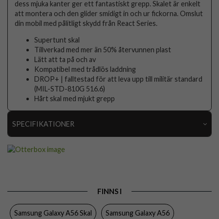
dess mjuka kanter ger ett fantastiskt grepp. Skalet är enkelt
att montera och den glider smidigt in och ur fickorna. Omslut
din mobil med pålitligt skydd från React Series.
Supertunt skal
Tillverkad med mer än 50% återvunnen plast
Lätt att ta på och av
Kompatibel med trådlös laddning
DROP+ | falltestad för att leva upp till militär standard
(MIL-STD-810G 516.6)
Hårt skal med mjukt grepp
SPECIFIKATIONER
Artikelnummer
107466
Passar till
Samsung Galaxy A56
Produkttyp
Skal
FINNS I
Egenskaper
Stöttålig
Samsung Galaxy A56 Skal
Samsung Galaxy A56
Färg
Svart