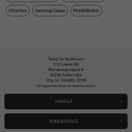
Material
Hårdplast (PC), Mjukplast (TPU)
Otterbox
Samsung Galaxy
Mobiltillbehör
Varumärke
Otterbox
Tillverkarens art nr
77-97791
EAN
840304795543
Tele2 by SkalHuset
C/O Lowwi AB
Morabergsvägen 8
15242 Södertälje
Org. nr: 556881-9238
OBS!
Ingen butik, du kan inte handla här på plats
HANDLA
Outlet
Nyheter
KUNDSERVICE
Varumärken
Kundservice
Specialkategorier