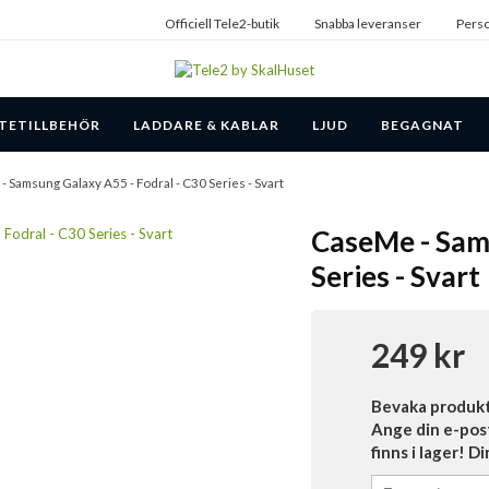
Officiell Tele2-butik
Snabba leveranser
Perso
TETILLBEHÖR
LADDARE & KABLAR
LJUD
BEGAGNAT
- Samsung Galaxy A55 - Fodral - C30 Series - Svart
CaseMe - Sams
Series - Svart
249 kr
Bevaka produk
Ange din e-pos
finns i lager! D