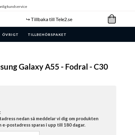
nlig kundservice
↪️ Tillbaka till Tele2.se
ÖVRIGT
TILLBEHÖRSPAKET
ung Galaxy A55 - Fodral - C30
t
tadress nedan så meddelar vi dig om produkten
in e-postadress sparas i upp till 180 dagar.