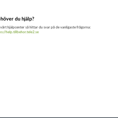
höver du hjälp?
 vårt hjälpcenter så hittar du svar på de vanligaste frågorna:
ps://help.tillbehor.tele2.se