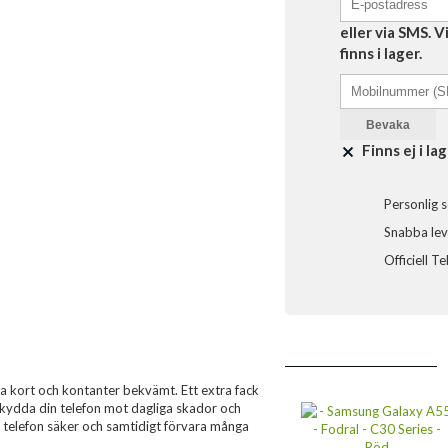
eller via SMS. 
finns i lager.
Bevaka
Finns ej i lag
Personlig s
Snabba leve
Officiell T
na kort och kontanter bekvämt. Ett extra fack
 Skydda din telefon mot dagliga skador och
in telefon säker och samtidigt förvara många