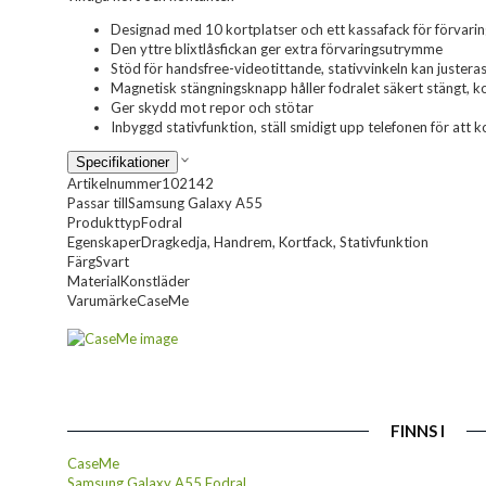
Designad med 10 kortplatser och ett kassafack för förvarin
Den yttre blixtlåsfickan ger extra förvaringsutrymme
Stöd för handsfree-videotittande, stativvinkeln kan justera
Magnetisk stängningsknapp håller fodralet säkert stängt, kor
Ger skydd mot repor och stötar
Inbyggd stativfunktion, ställ smidigt upp telefonen för att k
Specifikationer
Artikelnummer
102142
Passar till
Samsung Galaxy A55
Produkttyp
Fodral
Egenskaper
Dragkedja, Handrem, Kortfack, Stativfunktion
Färg
Svart
Material
Konstläder
Varumärke
CaseMe
FINNS I
CaseMe
Samsung Galaxy A55 Fodral