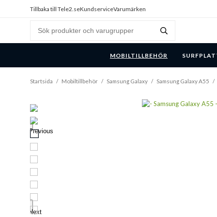
Tillbaka till Tele2.se
Kundservice
Varumärken
MOBILTILLBEHÖR
SURFPLAT
Startsida
/
Mobiltillbehör
/
Samsung Galaxy
/
Samsung Galaxy A55
/
Previous
Next