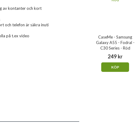
g av kontanter och kort
s
t och telefon är säkra inuti
olla på t.ex video
CaseMe - Samsung
Galaxy A55 - Fodral -
C30 Series - Röd
249 kr
KÖP