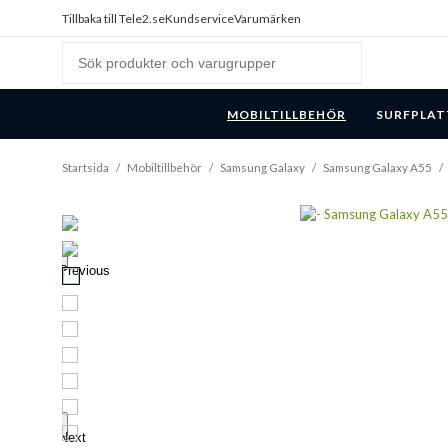
Tillbaka till Tele2.se
Kundservice
Varumärken
MOBILTILLBEHÖR
SURFPLAT
Startsida
/
Mobiltillbehör
/
Samsung Galaxy
/
Samsung Galaxy A55
/
Previous
Next