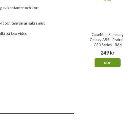
g av kontanter och kort
s
t och telefon är säkra inuti
olla på t.ex video
CaseMe - Samsung
Galaxy A55 - Fodral -
C30 Series - Röd
249 kr
KÖP