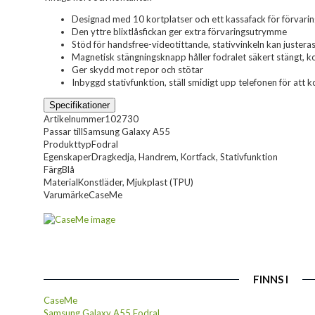
Designad med 10 kortplatser och ett kassafack för förvarin
Den yttre blixtlåsfickan ger extra förvaringsutrymme
Stöd för handsfree-videotittande, stativvinkeln kan justera
Magnetisk stängningsknapp håller fodralet säkert stängt, kor
Ger skydd mot repor och stötar
Inbyggd stativfunktion, ställ smidigt upp telefonen för att k
Specifikationer
Artikelnummer
102730
Passar till
Samsung Galaxy A55
Produkttyp
Fodral
Egenskaper
Dragkedja, Handrem, Kortfack, Stativfunktion
Färg
Blå
Material
Konstläder, Mjukplast (TPU)
Varumärke
CaseMe
FINNS I
CaseMe
Samsung Galaxy A55 Fodral