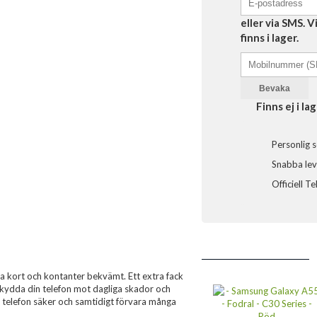
eller via SMS. 
finns i lager.
Bevaka
Finns ej i lag
Personlig s
Snabba leve
Officiell T
na kort och kontanter bekvämt. Ett extra fack
 Skydda din telefon mot dagliga skador och
in telefon säker och samtidigt förvara många