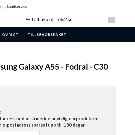
nlig kundservice
↪️ Tillbaka till Tele2.se
ÖVRIGT
TILLBEHÖRSPAKET
ung Galaxy A55 - Fodral - C30
t
tadress nedan så meddelar vi dig om produkten
in e-postadress sparas i upp till 180 dagar.