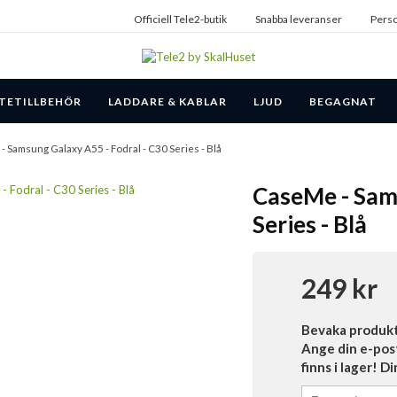
Officiell Tele2-butik
Snabba leveranser
Perso
TETILLBEHÖR
LADDARE & KABLAR
LJUD
BEGAGNAT
- Samsung Galaxy A55 - Fodral - C30 Series - Blå
CaseMe - Sams
Series - Blå
249 kr
Bevaka produk
Ange din e-pos
finns i lager! D