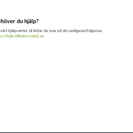
höver du hjälp?
 vårt hjälpcenter så hittar du svar på de vanligaste frågorna:
ps://help.tillbehor.tele2.se