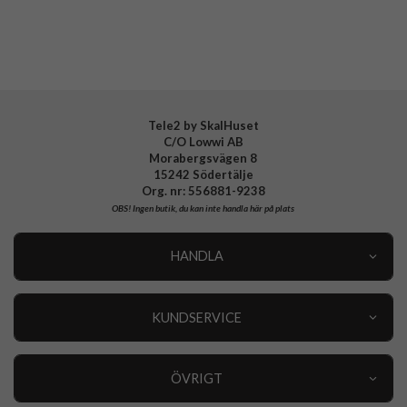
Tillverkarens art nr
ACS05885
EAN
8809896742474
Tele2 by SkalHuset
C/O Lowwi AB
Morabergsvägen 8
15242 Södertälje
Org. nr: 556881-9238
OBS!
Ingen butik, du kan inte handla här på plats
HANDLA
Outlet
Nyheter
KUNDSERVICE
Varumärken
Kundservice
Specialkategorier
90 dagars öppet köp
ÖVRIGT
Köpevillkor