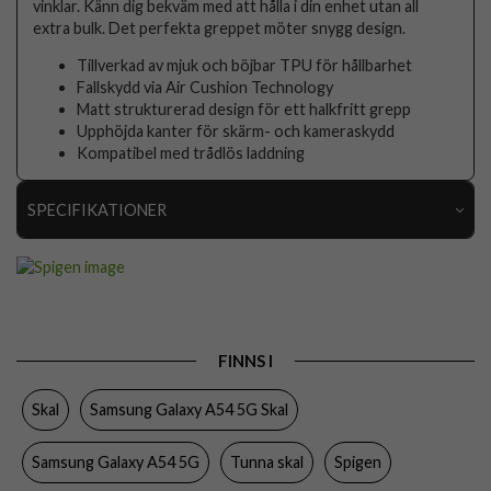
vinklar. Känn dig bekväm med att hålla i din enhet utan all
extra bulk. Det perfekta greppet möter snygg design.
Tillverkad av mjuk och böjbar TPU för hållbarhet
Fallskydd via Air Cushion Technology
Matt strukturerad design för ett halkfritt grepp
Upphöjda kanter för skärm- och kameraskydd
Kompatibel med trådlös laddning
SPECIFIKATIONER
Artikelnummer
82546
Passar till
Samsung Galaxy A54 5G
Produkttyp
Skal
FINNS I
Egenskaper
Slimmad
Skal
Samsung Galaxy A54 5G Skal
Färg
Svart
Material
Mjukplast (TPU)
Samsung Galaxy A54 5G
Tunna skal
Spigen
Varumärke
Spigen