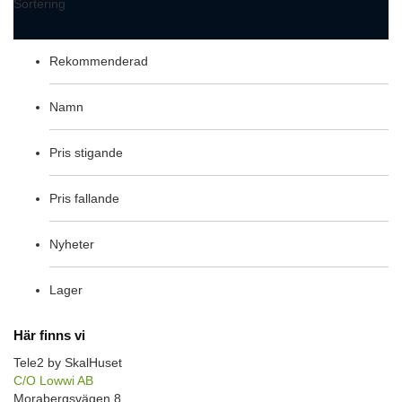
Sortering
Rekommenderad
Namn
Pris stigande
Pris fallande
Nyheter
Lager
Här finns vi
Tele2 by SkalHuset
C/O Lowwi AB
Morabergsvägen 8