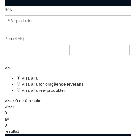
Sök
Pris
(SEK)
—
Visa
Visa alla
Visa alla för omgående leverans
Visa alla rea-produkter
Visar 0 av 0 resultat
Visar
0
av
0
resultat