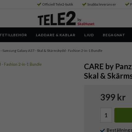
Officiell Tele2-butik
Snabba leveranser
P
TETILLBEHÖR
LADDARE & KABLAR
LJUD
BEGAGNAT
- Samsung Galaxy A37 - Skal & Skärmskydd - Fashion 2-in-1 Bundle
CARE by Panz
Skal & Skärms
399 kr
Beställning