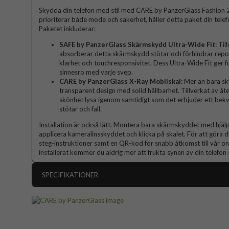
Skydda din telefon med stil med CARE by PanzerGlass Fashion 2
prioriterar både mode och säkerhet, håller detta paket din tele
Paketet inkluderar:
SAFE by PanzerGlass Skärmskydd Ultra-Wide Fit:
Til
absorberar detta skärmskydd stötar och förhindrar repor
klarhet och touchresponsivitet. Dess Ultra-Wide Fit ger ful
sinnesro med varje svep.
CARE by PanzerGlass X-Ray Mobilskal:
Mer än bara sk
transparent design med solid hållbarhet. Tillverkat av åte
skönhet lysa igenom samtidigt som det erbjuder ett be
stötar och fall.
Installation är också lätt. Montera bara skärmskyddet med hjäl
applicera kameralinsskyddet och klicka på skalet. För att göra de
steg-instruktioner samt en QR-kod för snabb åtkomst till vår onl
installerat kommer du aldrig mer att frukta synen av din telefon s
SPECIFIKATIONER
Artikelnummer
Passar till
Produkttyp