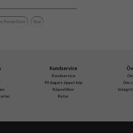
Genomskinlig
Härdat glas, Mjukplast (TPU)
y PanzerGlass
Skal
CARE by PanzerGlass
CR46764
5715685034602
a
Kundservice
Öv
Kundservice
Om
r
90 dagars öppet köp
Om c
en
Köpevillkor
Integri
gorier
Retur