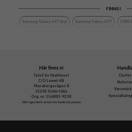
FINNS I
Färg
Material
Samsung Galaxy A37 Skal
Samsung Galaxy A37
CARE b
Varumärke
Tillverkarens art nr
EAN
Här finns vi
Handl
Tele2 by SkalHuset
Outlet
C/O Lowwi AB
Nyhete
Morabergsvägen 8
Varumärk
15242 Södertälje
Specialkate
Org. nr: 556881-9238
OBS!
Ingen butik, du kan inte handla här på plats