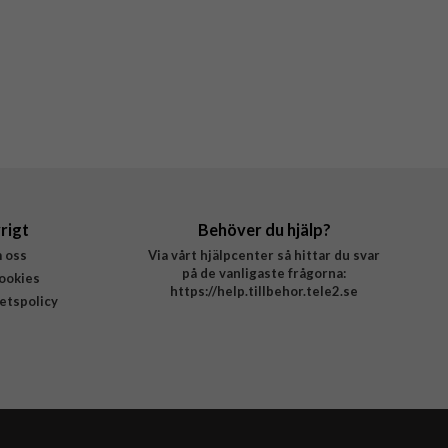
rigt
Behöver du hjälp?
 oss
Via vårt hjälpcenter så hittar du svar
på de vanligaste frågorna:
ookies
https://help.tillbehor.tele2.se
tetspolicy