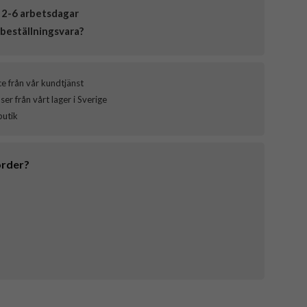
 2-6 arbetsdagar
beställningsvara?
ce från vår kundtjänst
er från vårt lager i Sverige
butik
order?