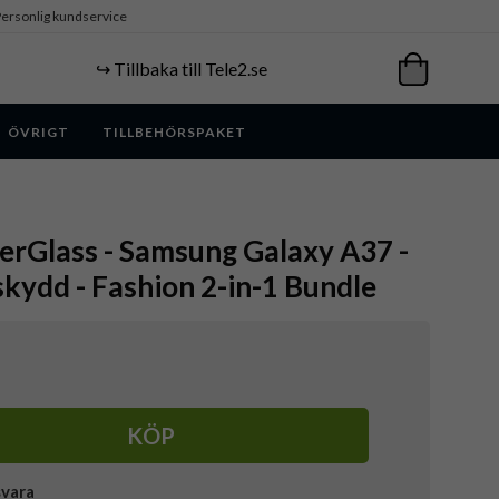
ersonlig kundservice
↪️ Tillbaka till Tele2.se
ÖVRIGT
TILLBEHÖRSPAKET
erGlass - Samsung Galaxy A37 -
kydd - Fashion 2-in-1 Bundle
KÖP
svara