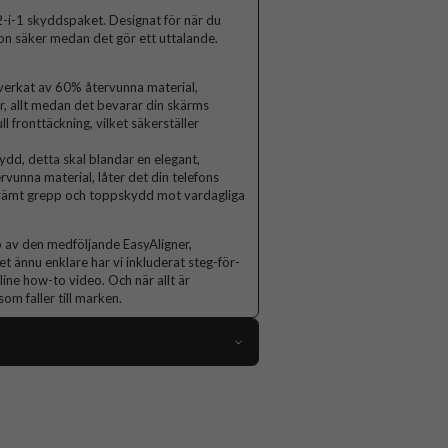
-i-1 skyddspaket. Designat för när du
fon säker medan det gör ett uttalande.
lverkat av 60% återvunna material,
, allt medan det bevarar din skärms
l fronttäckning, vilket säkerställer
ydd, detta skal blandar en elegant,
rvunna material, låter det din telefons
kvämt grepp och toppskydd mot vardagliga
p av den medföljande EasyAligner,
t ännu enklare har vi inkluderat steg-för-
ine how-to video. Och när allt är
om faller till marken.
117584
Samsung Galaxy A37
Skal, Skärmskydd