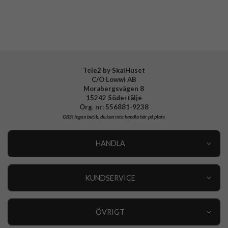
Tillverkarens art nr
ACS11132
EAN
8800337242645
Tele2 by SkalHuset
C/O Lowwi AB
Morabergsvägen 8
15242 Södertälje
Org. nr: 556881-9238
OBS!
Ingen butik, du kan inte handla här på plats
HANDLA
Outlet
Nyheter
KUNDSERVICE
Varumärken
Kundservice
Specialkategorier
90 dagars öppet köp
ÖVRIGT
Köpevillkor