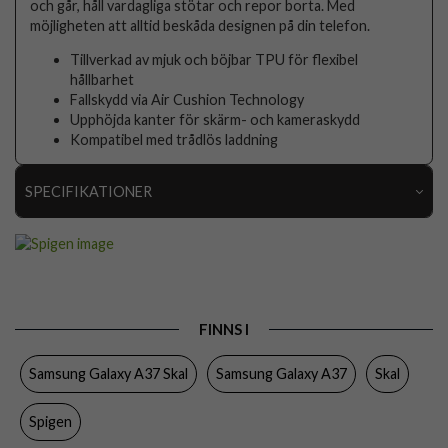
och går, håll vardagliga stötar och repor borta. Med
möjligheten att alltid beskåda designen på din telefon.
Tillverkad av mjuk och böjbar TPU för flexibel
hållbarhet
Fallskydd via Air Cushion Technology
Upphöjda kanter för skärm- och kameraskydd
Kompatibel med trådlös laddning
SPECIFIKATIONER
Artikelnummer
117652
Passar till
Samsung Galaxy A37
Produkttyp
Skal
FINNS I
Egenskaper
Slimmad
Samsung Galaxy A37 Skal
Samsung Galaxy A37
Skal
Färg
Genomskinlig
Material
Mjukplast (TPU)
Spigen
Varumärke
Spigen