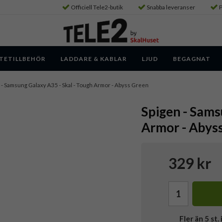
Officiell Tele2-butik
Snabba leveranser
P
TETILLBEHÖR
LADDARE & KABLAR
LJUD
BEGAGNAT
- Samsung Galaxy A35 - Skal - Tough Armor - Abyss Green
Spigen - Sams
Armor - Abys
329 kr
Fler än 5 st. 