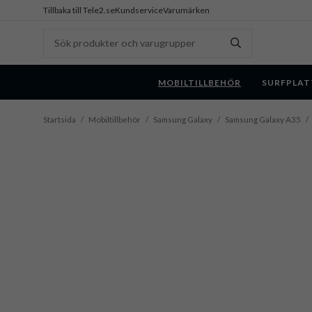
Tillbaka till Tele2.se
Kundservice
Varumärken
MOBILTILLBEHÖR
SURFPLAT
Startsida
/
Mobiltillbehör
/
Samsung Galaxy
/
Samsung Galaxy A35
/