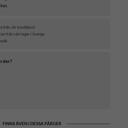
ckas
ce från vår kundtjänst
er från vårt lager i Sverige
butik
order?
FINNS ÄVEN I DESSA FÄRGER