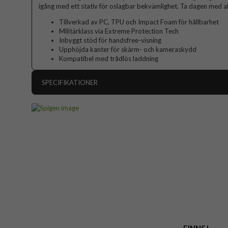
igång med ett stativ för oslagbar bekvämlighet. Ta dagen med abso
Tillverkad av PC, TPU och Impact Foam för hållbarhet
Militärklass via Extreme Protection Tech
Inbyggt stöd för handsfree-visning
Upphöjda kanter för skärm- och kameraskydd
Kompatibel med trådlös laddning
SPECIFIKATIONER
Artikelnummer
Passar till
Produkttyp
Egenskaper
Färg
Varumärke
Tillverkarens art nr
EAN