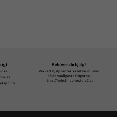
rigt
Behöver du hjälp?
 oss
Via vårt hjälpcenter så hittar du svar
på de vanligaste frågorna:
ookies
https://help.tillbehor.tele2.se
tetspolicy