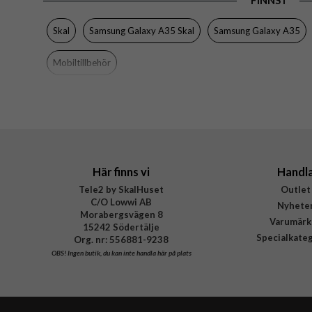
FINNS I
Skal
Samsung Galaxy A35 Skal
Samsung Galaxy A35
Mobiltillbehör
Här finns vi
Handl
Tele2 by SkalHuset
Outlet
C/O Lowwi AB
Nyhete
Morabergsvägen 8
Varumärk
15242 Södertälje
Specialkate
Org. nr: 556881-9238
OBS!
Ingen butik, du kan inte handla här på plats