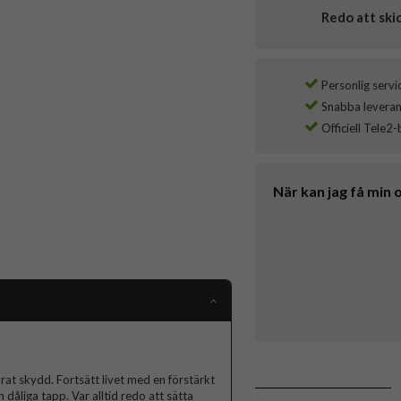
Redo att ski
Personlig servi
Snabba leverans
Officiell Tele2-
När kan jag få min 
at skydd. Fortsätt livet med en förstärkt
dåliga tapp. Var alltid redo att sätta