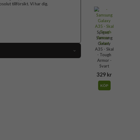
lut tillförsikt. Vi har dig.
Spigen -
Samsung
Galaxy
A35 - Skal
- Tough
Armor -
100414
Svart
Samsung Galaxy A35
329 kr
Skal
KÖP
Stativfunktion, Stöttålig
Grön
Spigen
ACS07518
8809971224307