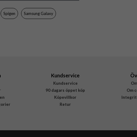
Spigen
Samsung Galaxy
a
Kundservice
Öv
Kundservice
Om
r
90 dagars öppet köp
Om c
en
Köpevillkor
Integri
gorier
Retur