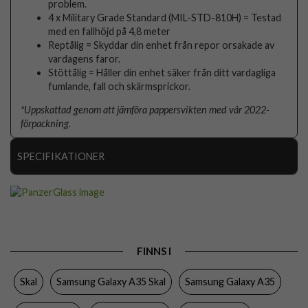
problem.
4 x Military Grade Standard (MIL-STD-810H) = Testad
med en fallhöjd på 4,8 meter
Reptålig = Skyddar din enhet från repor orsakade av
vardagens faror.
Stöttålig = Håller din enhet säker från ditt vardagliga
fumlande, fall och skärmsprickor.
*Uppskattad genom att jämföra pappersvikten med vår 2022-
förpackning.
SPECIFIKATIONER
Artikelnummer
99963
Passar till
Samsung Galaxy A35
Produkttyp
Skal
FINNS I
Egenskaper
Stöttålig
Skal
Samsung Galaxy A35 Skal
Samsung Galaxy A35
Färg
Genomskinlig
Material
Återvunnen plast