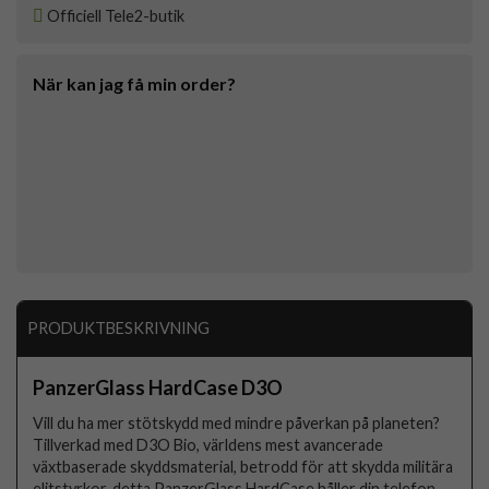
Officiell Tele2-butik
När kan jag få min order?
PRODUKTBESKRIVNING
PanzerGlass HardCase D3O
Vill du ha mer stötskydd med mindre påverkan på planeten?
Tillverkad med D3O Bio, världens mest avancerade
växtbaserade skyddsmaterial, betrodd för att skydda militära
elitstyrkor, detta PanzerGlass HardCase håller din telefon