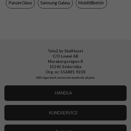
PanzerGlass
Samsung Galaxy
Mobiltillbehör
Varumärke
PanzerGlass
Tillverkarens art nr
469
EAN
5711724004698
Tele2 by SkalHuset
C/O Lowwi AB
Morabergsvägen 8
15242 Södertälje
Org. nr: 556881-9238
OBS!
Ingen butik, du kan inte handla här på plats
HANDLA
Outlet
Nyheter
KUNDSERVICE
Varumärken
Kundservice
Specialkategorier
90 dagars öppet köp