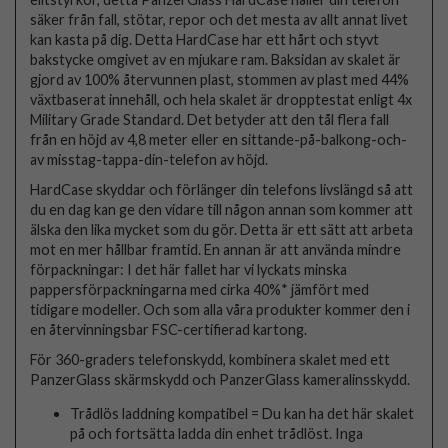
säker från fall, stötar, repor och det mesta av allt annat livet
kan kasta på dig. Detta HardCase har ett hårt och styvt
bakstycke omgivet av en mjukare ram. Baksidan av skalet är
gjord av 100% återvunnen plast, stommen av plast med 44%
växtbaserat innehåll, och hela skalet är dropptestat enligt 4x
Military Grade Standard. Det betyder att den tål flera fall
från en höjd av 4,8 meter eller en sittande-på-balkong-och-
av misstag-tappa-din-telefon av höjd.
HardCase skyddar och förlänger din telefons livslängd så att
du en dag kan ge den vidare till någon annan som kommer att
älska den lika mycket som du gör. Detta är ett sätt att arbeta
mot en mer hållbar framtid. En annan är att använda mindre
förpackningar: I det här fallet har vi lyckats minska
pappersförpackningarna med cirka 40%* jämfört med
tidigare modeller. Och som alla våra produkter kommer den i
en återvinningsbar FSC-certifierad kartong.
För 360-graders telefonskydd, kombinera skalet med ett
PanzerGlass skärmskydd och PanzerGlass kameralinsskydd.
Trådlös laddning kompatibel = Du kan ha det här skalet
på och fortsätta ladda din enhet trådlöst. Inga