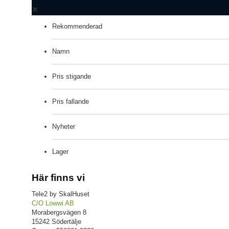
Rekommenderad
Namn
Pris stigande
Pris fallande
Nyheter
Lager
Här finns vi
Tele2 by SkalHuset
C/O Lowwi AB
Morabergsvägen 8
15242 Södertälje