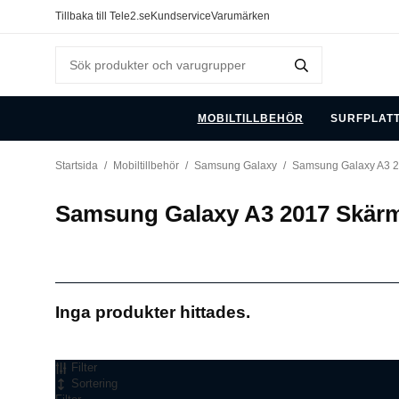
Tillbaka till Tele2.se
Kundservice
Varumärken
MOBILTILLBEHÖR
SURFPLAT
Startsida
/
Mobiltillbehör
/
Samsung Galaxy
/
Samsung Galaxy A3 
Samsung Galaxy A3 2017 Skär
Inga produkter hittades.
Filter
Sortering