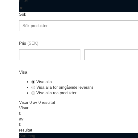
Filter
Sök
Pris
(SEK)
—
Visa
Visa alla
Visa alla för omgående leverans
Visa alla rea-produkter
Visar 0 av 0 resultat
Visar
0
av
0
resultat
Sortering