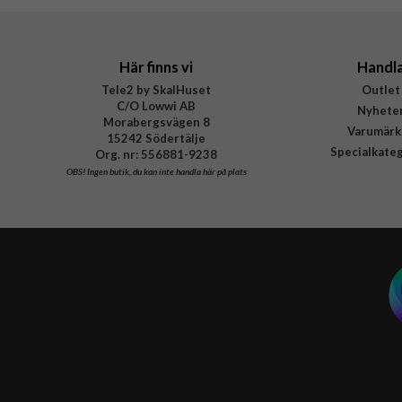
Här finns vi
Handl
Tele2 by SkalHuset
Outlet
C/O Lowwi AB
Nyhete
Morabergsvägen 8
Varumärk
15242 Södertälje
Specialkate
Org. nr: 556881-9238
OBS!
Ingen butik, du kan inte handla här på plats