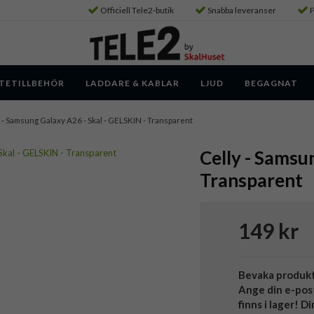
Officiell Tele2-butik
Snabba leveranser
P
TETILLBEHÖR
LADDARE & KABLAR
LJUD
BEGAGNAT
- Samsung Galaxy A26 - Skal - GELSKIN - Transparent
Celly - Samsu
Transparent
149 kr
Bevaka produk
Ange din e-pos
finns i lager! D