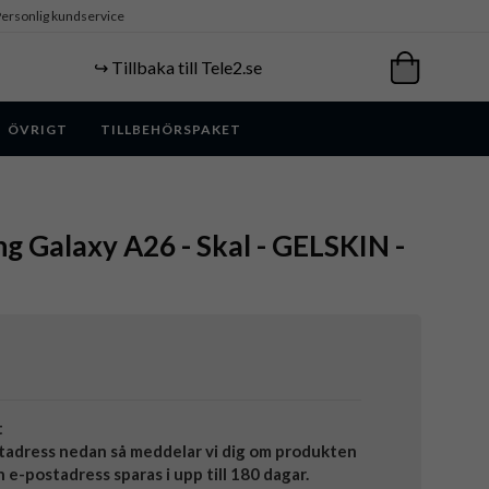
ersonlig kundservice
↪️ Tillbaka till Tele2.se
ÖVRIGT
TILLBEHÖRSPAKET
ng Galaxy A26 - Skal - GELSKIN -
t
tadress nedan så meddelar vi dig om produkten
in e-postadress sparas i upp till 180 dagar.