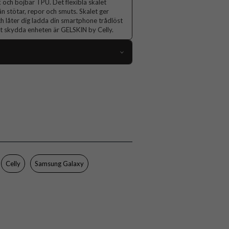
k och böjbar TPU. Det flexibla skalet
n stötar, repor och smuts. Skalet ger
ch låter dig ladda din smartphone trådlöst
att skydda enheten är GELSKIN by Celly.
106650
Samsung Galaxy A26
Skal
Slimmad
Genomskinlig
Mjukplast (TPU)
Celly
Samsung Galaxy
Celly
GELSKIN1131
8021735220671