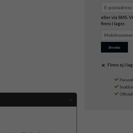
eller via SMS. 
finns i lager.
Bevaka
Finns ej i lag
Personli
Snabba l
Officiel