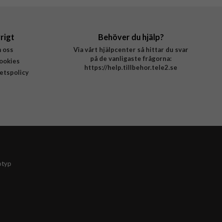
rigt
Behöver du hjälp?
 oss
Via vårt hjälpcenter så hittar du svar
på de vanligaste frågorna:
ookies
https://help.tillbehor.tele2.se
tetspolicy