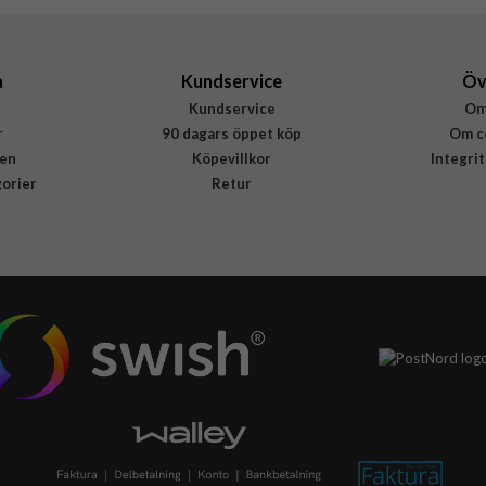
a
Kundservice
Öv
Kundservice
Om
r
90 dagars öppet köp
Om c
en
Köpevillkor
Integri
gorier
Retur