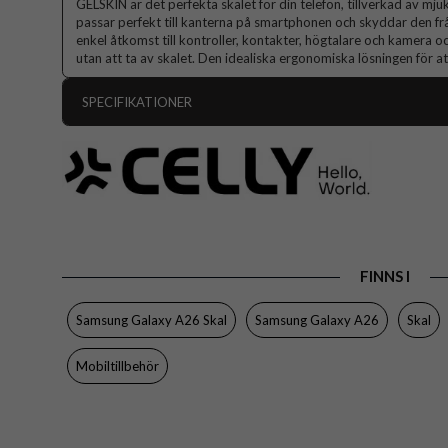
GELSKIN är det perfekta skalet för din telefon, tillverkad av mju
passar perfekt till kanterna på smartphonen och skyddar den frå
enkel åtkomst till kontroller, kontakter, högtalare och kamera o
utan att ta av skalet. Den idealiska ergonomiska lösningen för 
SPECIFIKATIONER
Artikelnummer
Passar till
Produkttyp
Egenskaper
Färg
FINNS I
Material
Samsung Galaxy A26 Skal
Samsung Galaxy A26
Skal
Varumärke
Tillverkarens art nr
Mobiltillbehör
EAN