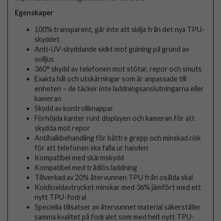
Egenskaper
100% transparent, går inte att skilja från det nya TPU-
skyddet
Anti-UV-skyddande skikt mot gulning på grund av
solljus
360° skydd av telefonen mot stötar, repor och smuts
Exakta hål och utskärningar som är anpassade till
enheten – de täcker inte laddningsanslutningarna eller
kameran
Skydd av kontrollknappar
Förhöjda kanter runt displayen och kameran för att
skydda mot repor
Antihalkbehandling för bättre grepp och minskad risk
för att telefonen ska falla ur handen
Kompatibel med skärmskydd
Kompatibel med trådlös laddning
Tillverkad av 20% återvunnen TPU från osålda skal
Koldioxidavtrycket minskar med 36% jämfört med ett
nytt TPU-fodral
Speciella tillsatser av återvunnet material säkerställer
samma kvalitet på fodralet som med helt nytt TPU-