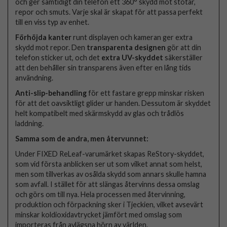
och ger samtidigt din telefon ett 360° skydd mot stötar,
repor och smuts. Varje skal är skapat för att passa perfekt
till en viss typ av enhet.
Förhöjda kanter
runt displayen och kameran ger extra
skydd mot repor. Den
transparenta designen
gör att din
telefon sticker ut, och det
extra UV-skyddet
säkerställer
att den behåller sin transparens även efter en lång tids
användning.
Anti-slip-behandling
för ett fastare grepp minskar risken
för att det oavsiktligt glider ur handen. Dessutom är skyddet
helt kompatibelt med skärmskydd av glas och trådlös
laddning.
Samma som de andra, men återvunnet:
Under FIXED ReLeaf-varumärket skapas ReStory-skyddet,
som vid första anblicken ser ut som vilket annat som helst,
men som tillverkas av osålda skydd som annars skulle hamna
som avfall. I stället för att slängas återvinns dessa omslag
och görs om till nya. Hela processen med återvinning,
produktion och förpackning sker i Tjeckien, vilket avsevärt
minskar koldioxidavtrycket jämfört med omslag som
importeras från avlägsna hörn av världen.