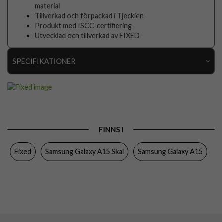
material
Tillverkad och förpackad i Tjeckien
Produkt med ISCC-certifiering
Utvecklad och tillverkad av FIXED
SPECIFIKATIONER
Artikelnummer
107017
Passar till
Samsung Galaxy A15
Produkttyp
Skal
FINNS I
Egenskaper
Slimmad
Fixed
Samsung Galaxy A15 Skal
Samsung Galaxy A15
Färg
Genomskinlig
Material
Mjukplast (TPU), Återvunnen plast
Varumärke
Fixed
Tillverkarens art nr
FIXSTRE-1259