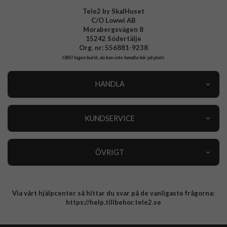
EAN
8591680171071
Tele2 by SkalHuset
C/O Lowwi AB
Morabergsvägen 8
15242 Södertälje
Org. nr: 556881-9238
OBS!
Ingen butik, du kan inte handla här på plats
HANDLA
Outlet
Nyheter
KUNDSERVICE
Varumärken
Kundservice
Specialkategorier
90 dagars öppet köp
ÖVRIGT
Köpevillkor
Om oss
Retur
Om cookies
Via vårt hjälpcenter så hittar du svar på de vanligaste frågorna:
Integritetspolicy
https://help.tillbehor.tele2.se