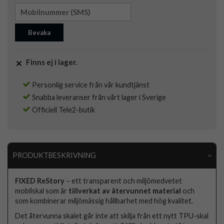
Bevaka
Finns ej i lager.
Personlig service från vår kundtjänst
Snabba leveranser från vårt lager i Sverige
Officiell Tele2-butik
PRODUKTBESKRIVNING
FIXED ReStory
– ett transparent och miljömedvetet
mobilskal som är
tillverkat av återvunnet material
och
som kombinerar miljömässig hållbarhet med hög kvalitet.
Det återvunna skalet går inte att skilja från ett nytt TPU-skal