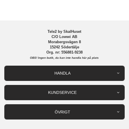
Samsung Galaxy A13 5G
Samsung Galaxy A13 4G
Tele2 by SkalHuset
C/O Lowwi AB
Morabergsvägen 8
15242 Södertälje
Org. nr: 556881-9238
OBS!
Ingen butik, du kan inte handla här på plats
HANDLA
Outlet
Nyheter
KUNDSERVICE
Varumärken
Kundservice
Specialkategorier
90 dagars öppet köp
ÖVRIGT
Köpevillkor
Om oss
Retur
Om cookies