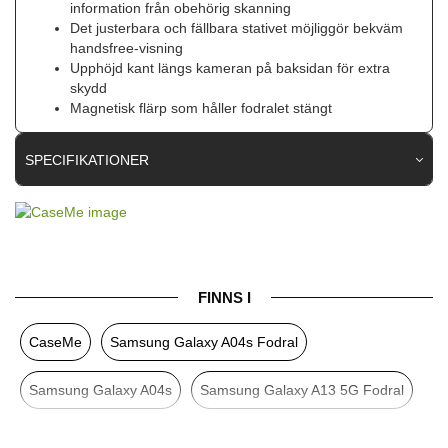
information från obehörig skanning
Det justerbara och fällbara stativet möjliggör bekväm
handsfree-visning
Upphöjd kant längs kameran på baksidan för extra
skydd
Magnetisk flärp som håller fodralet stängt
SPECIFIKATIONER
Artikelnummer
88601
Passar
Samsung Galaxy A04s, Samsung Galaxy A13 4G,
till
Samsung Galaxy A13 5G
Produkttyp
Fodral
FINNS I
Egenskaper
Kortfack, Stativfunktion
CaseMe
Samsung Galaxy A04s Fodral
Färg
Lila
Samsung Galaxy A04s
Samsung Galaxy A13 5G Fodral
Material
Konstläder, Mjukplast (TPU)
Varumärke
CaseMe
Samsung Galaxy A13 4G Fodral